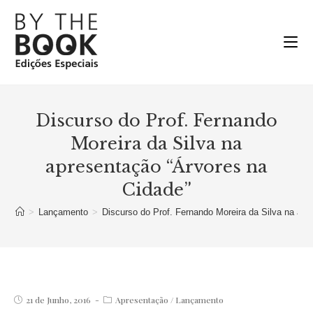
Ir
para
o
conteúdo
Discurso do Prof. Fernando
Moreira da Silva na
apresentação “Árvores na
Cidade”
>
Lançamento
>
Discurso do Prof. Fernando Moreira da Silva na apr
Post
Post
21 de Junho, 2016
Apresentação
/
Lançamento
published:
category: