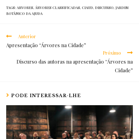
TAGS:
ARVORES
,
ÁRVORES CLASSIFICADAS
,
CIAUD
,
DISCURSO
,
JARDIM
BOTÂNICO DA AJUDA
Anterior
Read
Apresentação “Árvores na Cidade”
more
Próximo
articles
Discurso das autoras na apresentação “Árvores na
Cidade”
PODE INTERESSAR-LHE