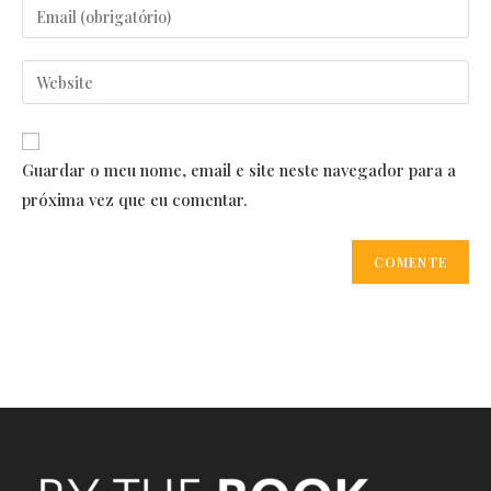
name
Enter
or
your
username
email
Enter
to
address
your
comment
to
website
comment
URL
Guardar o meu nome, email e site neste navegador para a
(optional)
próxima vez que eu comentar.