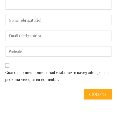
Enter
your
name
Enter
or
your
username
email
Enter
to
address
your
comment
to
website
comment
URL
Guardar o meu nome, email e site neste navegador para a
(optional)
próxima vez que eu comentar.