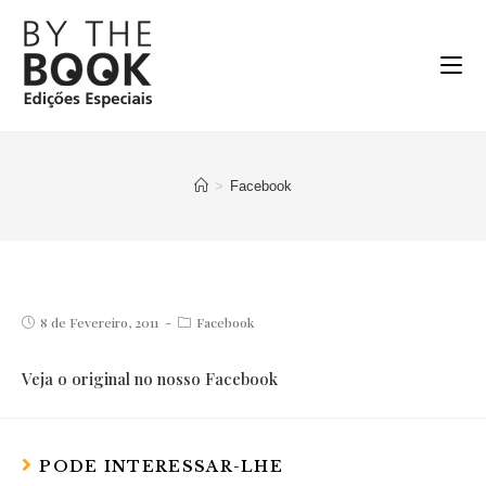
Ir
para
o
conteúdo
>
Facebook
Post
Post
8 de Fevereiro, 2011
Facebook
published:
category:
Veja o original no nosso Facebook
PODE INTERESSAR-LHE