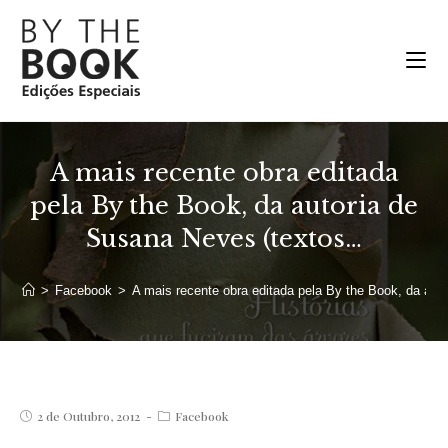
Ir
para
o
conteúdo
A mais recente obra editada
pela By the Book, da autoria de
Susana Neves (textos…
>
Facebook
>
A mais recente obra editada pela By the Book, da au
Post
Post
2 de Outubro, 2012
Facebook
published:
category: