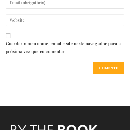
Enter
or
your
username
email
Enter
to
address
your
comment
to
website
comment
URL
Guardar o meu nome, email e site neste navegador para a
(optional)
próxima vez que eu comentar.