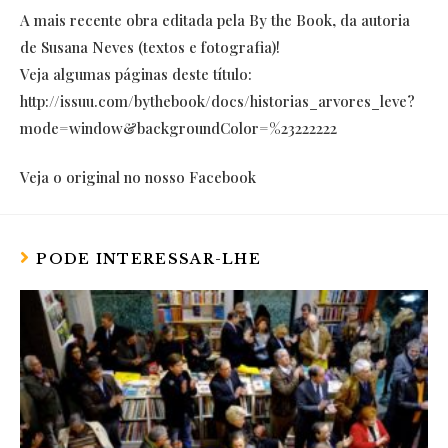
A mais recente obra editada pela By the Book, da autoria
de Susana Neves (textos e fotografia)!
Veja algumas páginas deste título:
http://
issuu.com/
bythebook/docs/
historias_arvore
s_leve?
mode=win
dow&backgroundC
olor=%23222222
Veja o original no nosso Facebook
PODE INTERESSAR-LHE