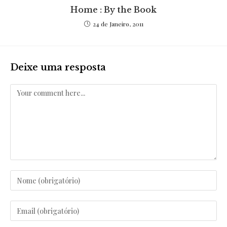
Home : By the Book
24 de Janeiro, 2011
Deixe uma resposta
Comentar
Enter
your
name
Enter
or
your