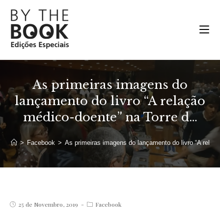
Ir
para
o
conteúdo
As primeiras imagens do
lançamento do livro “A relação
médico-doente” na Torre d…
>
Facebook
>
As primeiras imagens do lançamento do livro “A relaç
Post
Post
25 de Novembro, 2019
Facebook
published:
category: