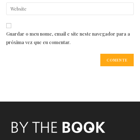
username
email
Enter
to
address
your
comment
to
website
comment
URL
Guardar o meu nome, email e site neste navegador para a
(optional)
próxima vez que eu comentar.