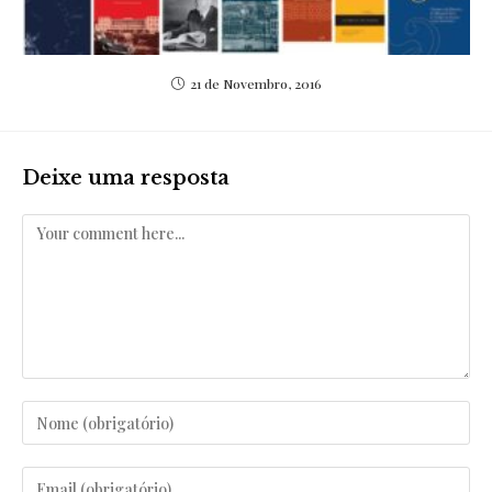
21 de Novembro, 2016
Deixe uma resposta
Comentar
Enter
your
name
Enter