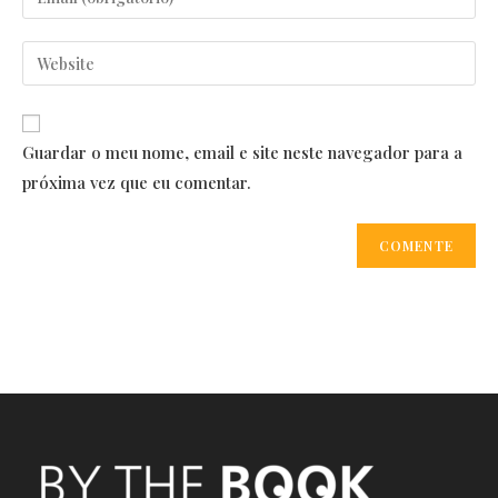
or
your
username
email
Enter
to
address
your
comment
to
website
comment
URL
Guardar o meu nome, email e site neste navegador para a
(optional)
próxima vez que eu comentar.