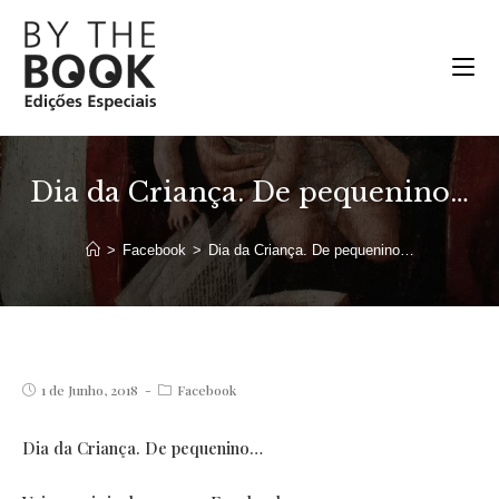
Ir
para
o
conteúdo
Dia da Criança. De pequenino…
>
Facebook
>
Dia da Criança. De pequenino…
Post
Post
1 de Junho, 2018
Facebook
published:
category:
Dia da Criança. De pequenino…