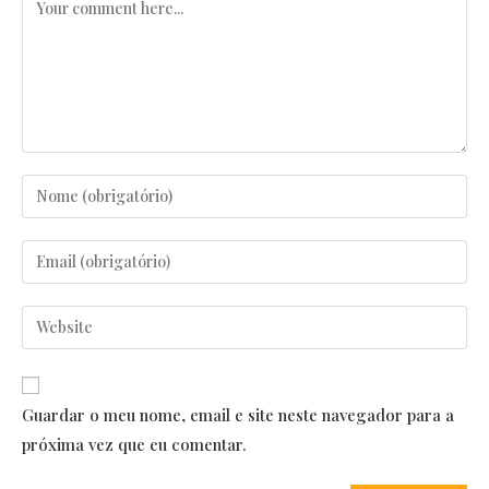
Comentar
Enter
your
name
Enter
or
your
username
email
Enter
to
address
your
comment
to
website
comment
URL
Guardar o meu nome, email e site neste navegador para a
(optional)
próxima vez que eu comentar.