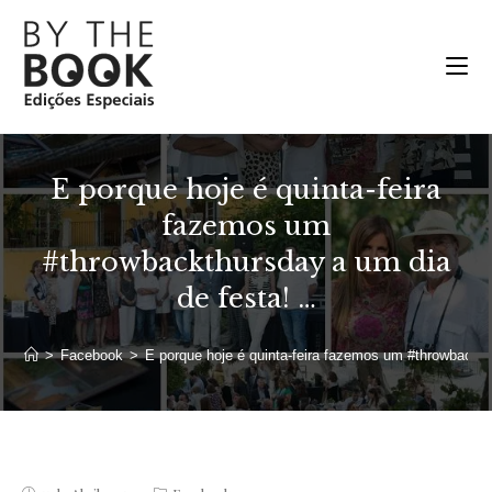
Ir
para
o
conteúdo
E porque hoje é quinta-feira
fazemos um
#throwbackthursday a um dia
de festa! …
>
Facebook
>
E porque hoje é quinta-feira fazemos um #throwbackt