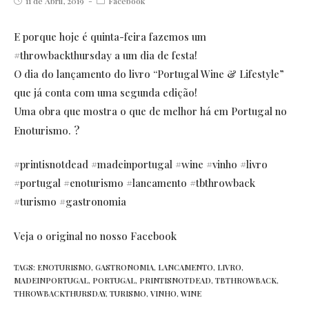
Post
Post
11 de Abril, 2019
Facebook
published:
category:
E porque hoje é quinta-feira fazemos um
#throwbackthursday
a um dia de festa!
O dia do lançamento do livro “Portugal Wine & Lifestyle”
que já conta com uma segunda edição!
Uma obra que mostra o que de melhor há em Portugal no
?
Enoturismo.
#printisnotdead
#madeinportugal
#wine
#vinho
#livro
#portugal
#enoturismo
#lancamento
#tbthrowback
#turismo
#gastronomia
Veja o original no nosso Facebook
TAGS:
ENOTURISMO
,
GASTRONOMIA
,
LANCAMENTO
,
LIVRO
,
MADEINPORTUGAL
,
PORTUGAL
,
PRINTISNOTDEAD
,
TBTHROWBACK
,
THROWBACKTHURSDAY
,
TURISMO
,
VINHO
,
WINE