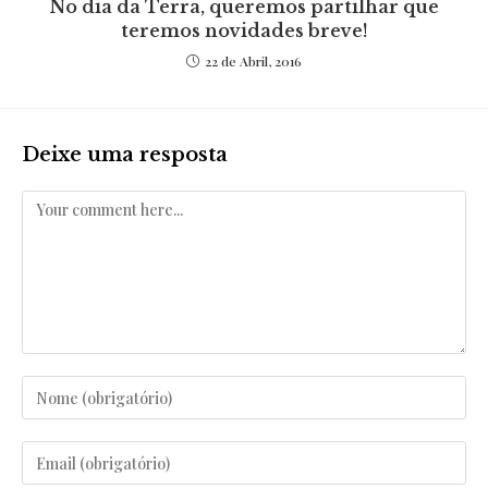
No dia da Terra, queremos partilhar que
teremos novidades breve!
22 de Abril, 2016
Deixe uma resposta
Comentar
Enter
your
name
Enter
or
your