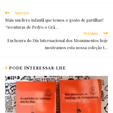
Anterior
Read
Mais um livro infantil que temos o gosto de partilhar!
more
“Aventuras de Pedro o Grã…
articles
Próximo
Em honra do Dia Internacional dos Monumentos hoje
mostramos esta nossa coleção t…
PODE INTERESSAR-LHE