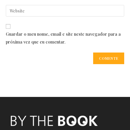
username
email
Enter
to
address
your
comment
to
website
comment
URL
Guardar o meu nome, email e site neste navegador para a
(optional)
próxima vez que eu comentar.