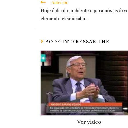
Anterior
Read
Hoje é dia do ambiente e para nós as ár
more
elemento essencial n…
articles
PODE INTERESSAR-LHE
Ver vídeo