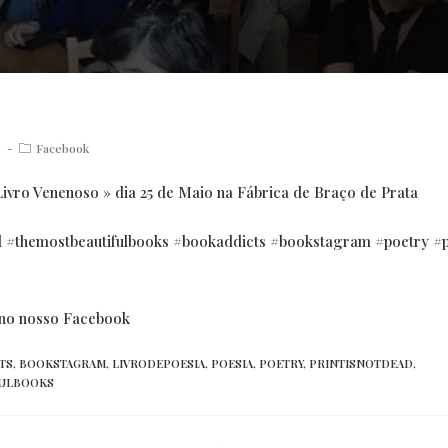
Post
9
Facebook
category:
ivro Venenoso » dia 25 de Maio na Fábrica de Braço de Prata
d
#
themostbeautifu
lbooks
#bookaddicts
#bookstagram
#poetry
#
l no nosso Facebook
TS
,
BOOKSTAGRAM
,
LIVRODEPOESIA
,
POESIA
,
POETRY
,
PRINTISNOTDEAD
,
FULBOOKS