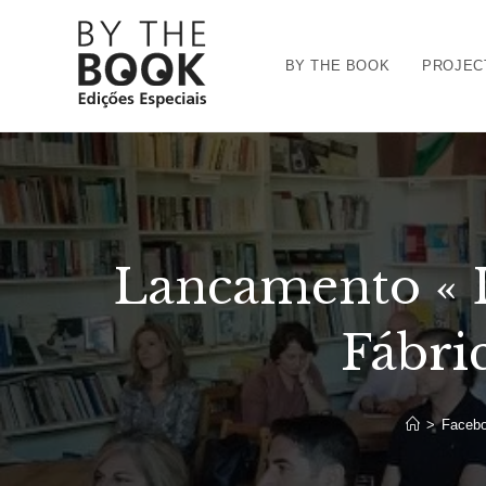
Ir
para
BY THE BOOK
PROJEC
o
conteúdo
Lancamento « L
Fábri
>
Faceb