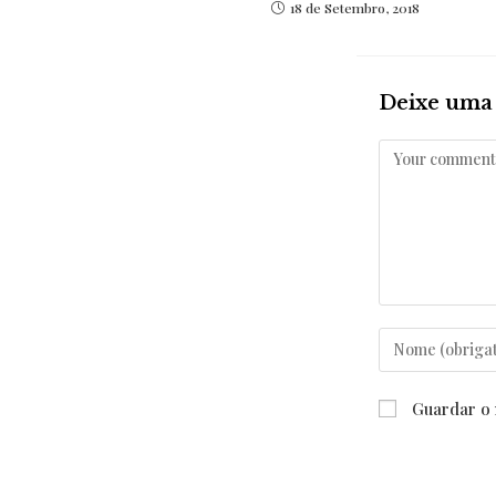
18 de Setembro, 2018
Deixe uma 
Comentar
Enter
your
name
Guardar o 
or
username
to