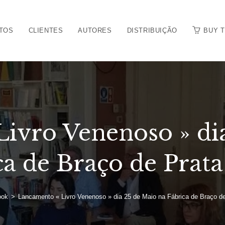
TOS
CLIENTES
AUTORES
DISTRIBUIÇÃO
BUY 
ivro Venenoso » di
ca de Braço de Prata
ook
>
Lancamento « Livro Venenoso » dia 25 de Maio na Fábrica de Braço d