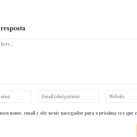
resposta
Enter
Enter
your
your
email
website
meu nome, email e site neste navegador para a próxima vez que 
address
URL
to
(optional)
comment