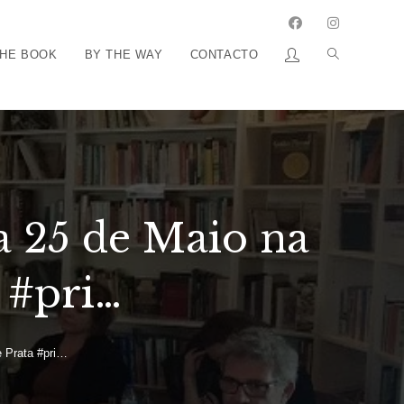
THE BOOK
BY THE WAY
CONTACTO
a 25 de Maio na
 #pri…
e Prata #pri…