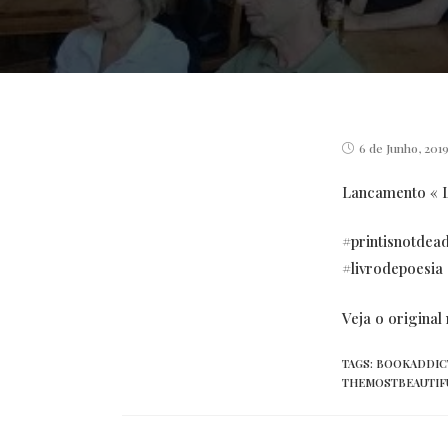
Post
6 de Junho, 201
published:
Lancamento « L
#printisnotdea
#livrodepoesia
Veja o origina
TAGS:
BOOKADDIC
THEMOSTBEAUTI