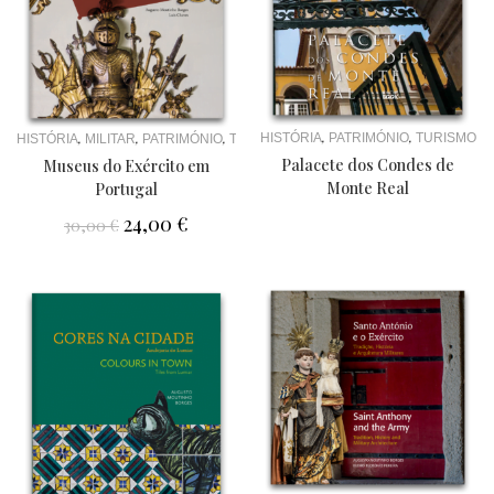
,
,
,
,
,
HISTÓRIA
PATRIMÓNIO
TURISMO
HISTÓRIA
MILITAR
PATRIMÓNIO
TURISMO
Palacete dos Condes de
Museus do Exército em
Monte Real
Portugal
24,00
€
30,00
€