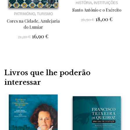
,
HISTÓRIA
INSTITUIÇÕES
Santo António e o Exército
,
PATRIMÓNIO
TURISMO
18,00
€
26,50
€
Cores na Cidade, Azulejaria
do Lumiar
16,90
€
21,20
€
Livros que lhe poderão
interessar