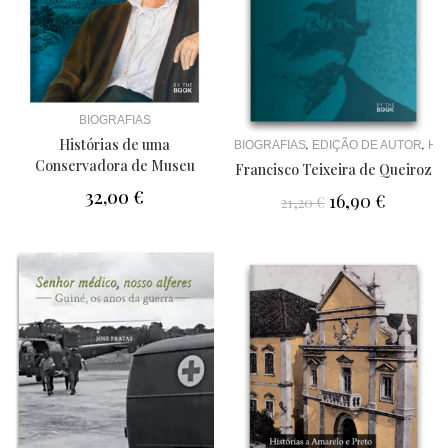
BIOGRAFIAS
Histórias de uma
,
,
BIOGRAFIAS
EDIÇÃO DE AUTOR
HI
Conservadora de Museu
Francisco Teixeira de Queiroz
32,00
€
16,90
€
21,20
€