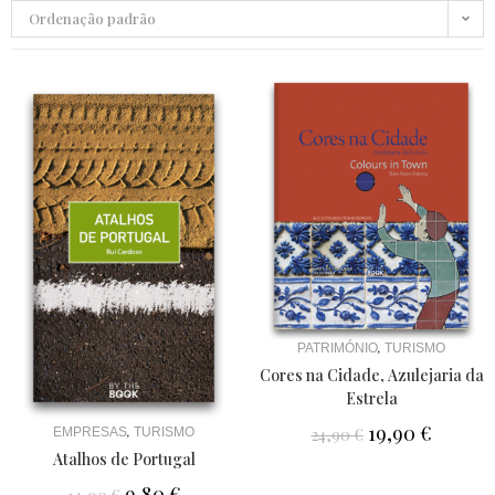
Ordenação padrão
,
PATRIMÓNIO
TURISMO
Cores na Cidade, Azulejaria da
Estrela
19,90
€
,
EMPRESAS
TURISMO
24,90
€
Atalhos de Portugal
9,80
€