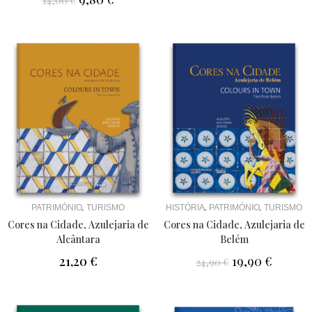
14,00
€
,
,
,
HISTÓRIA
PATRIMÓNIO
TURISMO
PATRIMÓNIO
TURISMO
Cores na Cidade, Azulejaria de
Cores na Cidade, Azulejaria de
Belém
Alcântara
19,90
€
21,20
€
24,90
€