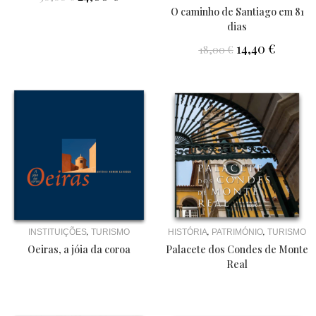
O caminho de Santiago em 81
dias
14,40
€
18,00
€
,
,
,
INSTITUIÇÕES
TURISMO
HISTÓRIA
PATRIMÓNIO
TURISMO
Oeiras, a jóia da coroa
Palacete dos Condes de Monte
Real