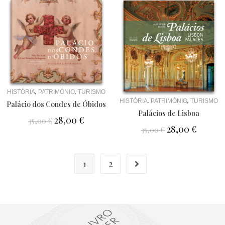
,
,
HISTÓRIA
PATRIMÓNIO
TURISMO
,
,
HISTÓRIA
PATRIMÓNIO
TURISMO
Palácio dos Condes de Óbidos
Palácios de Lisboa
28,00
€
35,00
€
28,00
€
35,00
€
1
2