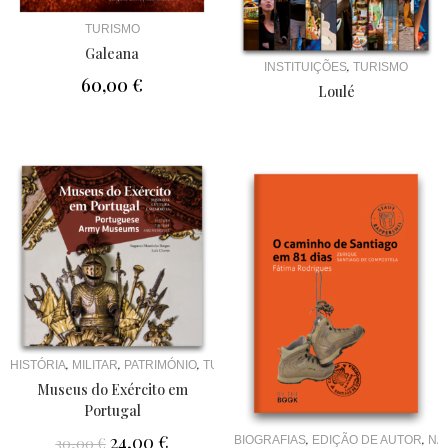
TURISMO
Galeana
,
INSTITUIÇÕES
TURISMO
60,00
€
Loulé
,
,
,
HISTÓRIA
MILITAR
PATRIMÓNIO
TURISMO
Museus do Exército em
Portugal
24,00
€
,
,
BIOGRAFIAS
EDIÇÃO DE AUTOR
NA
30,00
€