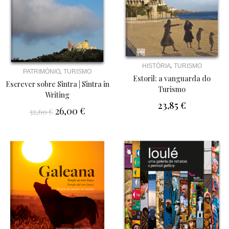
,
HISTÓRIA
TURISMO
,
PATRIMÓNIO
TURISMO
Estoril: a vanguarda do
Escrever sobre Sintra | Sintra in
Turismo
Writing
23,85
€
26,00
€
32,60
€