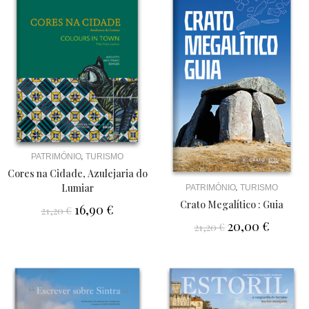
,
PATRIMÓNIO
TURISMO
Cores na Cidade, Azulejaria do
Lumiar
,
PATRIMÓNIO
TURISMO
Crato Megalítico : Guia
16,90
€
21,20
€
20,00
€
21,20
€