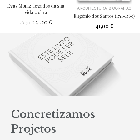
Egas Moniz, legados da sua
,
ARQUITECTURA
BIOGRAFIAS
vida e obra
Eugénio dos Santos (1711-1760)
21,20
€
26,50
€
41,00
€
Concretizamos
Projetos