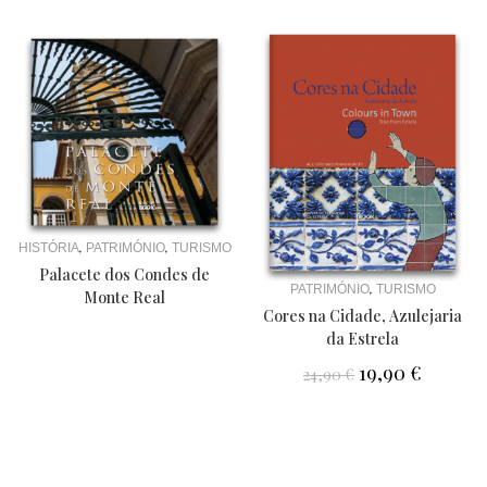
,
,
HISTÓRIA
PATRIMÓNIO
TURISMO
Palacete dos Condes de
,
PATRIMÓNIO
TURISMO
Monte Real
Cores na Cidade, Azulejaria
da Estrela
19,90
€
24,90
€