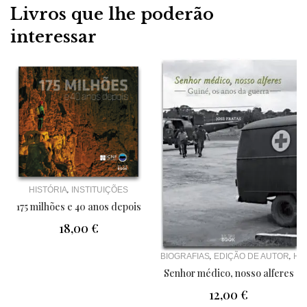
Livros que lhe poderão
interessar
,
HISTÓRIA
INSTITUIÇÕES
175 milhões e 40 anos depois
18,00
€
,
,
BIOGRAFIAS
EDIÇÃO DE AUTOR
HI
Senhor médico, nosso alferes
12,00
€