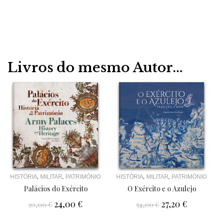
Livros do mesmo Autor...
,
,
,
,
HISTÓRIA
MILITAR
PATRIMÓNIO
HISTÓRIA
MILITAR
PATRIMÓNIO
Palácios do Exército
O Exército e o Azulejo
24,00
€
27,20
€
30,00
€
34,00
€