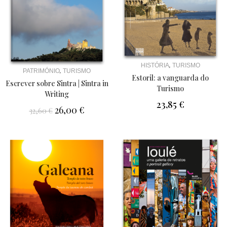
,
HISTÓRIA
TURISMO
,
PATRIMÓNIO
TURISMO
Estoril: a vanguarda do
Escrever sobre Sintra | Sintra in
Turismo
Writing
23,85
€
26,00
€
32,60
€