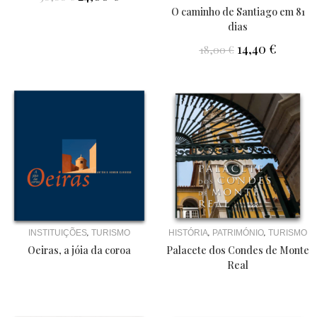
O caminho de Santiago em 81
dias
14,40
€
18,00
€
,
,
,
INSTITUIÇÕES
TURISMO
HISTÓRIA
PATRIMÓNIO
TURISMO
Oeiras, a jóia da coroa
Palacete dos Condes de Monte
Real