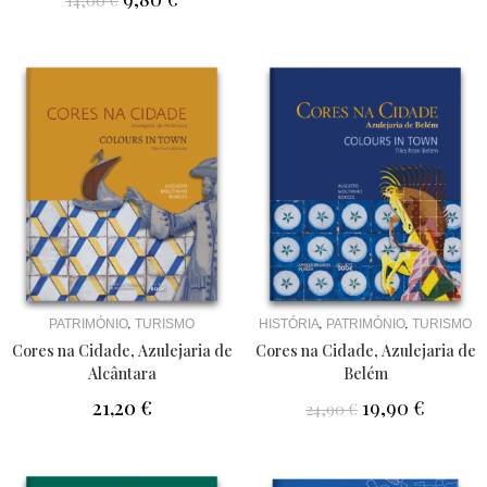
14,00
€
,
,
,
HISTÓRIA
PATRIMÓNIO
TURISMO
PATRIMÓNIO
TURISMO
Cores na Cidade, Azulejaria de
Cores na Cidade, Azulejaria de
Belém
Alcântara
19,90
€
21,20
€
24,90
€