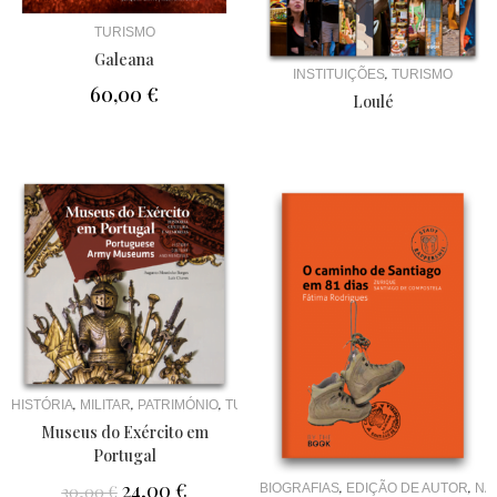
TURISMO
Galeana
,
INSTITUIÇÕES
TURISMO
60,00
€
Loulé
,
,
,
HISTÓRIA
MILITAR
PATRIMÓNIO
TURISMO
Museus do Exército em
Portugal
24,00
€
,
,
BIOGRAFIAS
EDIÇÃO DE AUTOR
NA
30,00
€