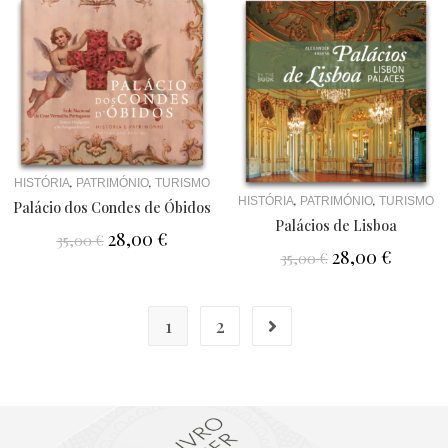
,
,
HISTÓRIA
PATRIMÓNIO
TURISMO
,
,
HISTÓRIA
PATRIMÓNIO
TURISMO
Palácio dos Condes de Óbidos
Palácios de Lisboa
28,00
€
35,00
€
28,00
€
35,00
€
1
2