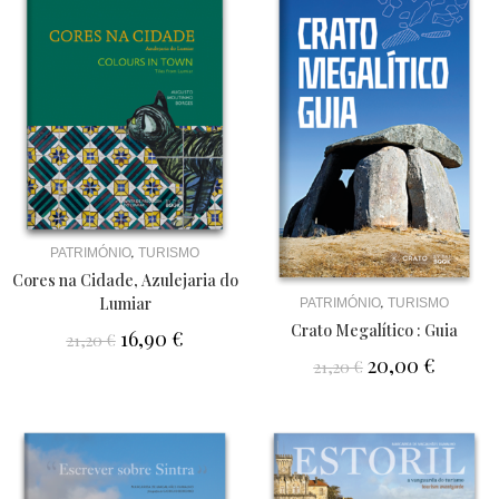
,
PATRIMÓNIO
TURISMO
Cores na Cidade, Azulejaria do
Lumiar
,
PATRIMÓNIO
TURISMO
Crato Megalítico : Guia
16,90
€
21,20
€
20,00
€
21,20
€