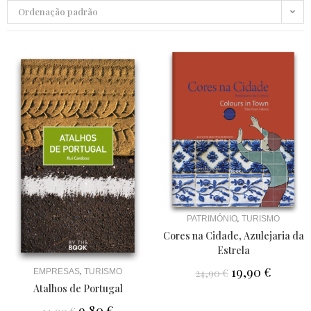
Ordenação padrão
,
PATRIMÓNIO
TURISMO
Cores na Cidade, Azulejaria da
Estrela
19,90
€
,
EMPRESAS
TURISMO
24,90
€
Atalhos de Portugal
9,80
€