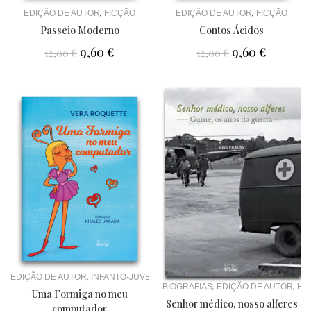
,
,
EDIÇÃO DE AUTOR
FICÇÃO
EDIÇÃO DE AUTOR
FICÇÃO
Passeio Moderno
Contos Ácidos
9,60
€
9,60
€
12,00
€
12,00
€
,
EDIÇÃO DE AUTOR
INFANTO-JUVENIL
,
,
BIOGRAFIAS
EDIÇÃO DE AUTOR
HI
Uma Formiga no meu
Senhor médico, nosso alferes
computador