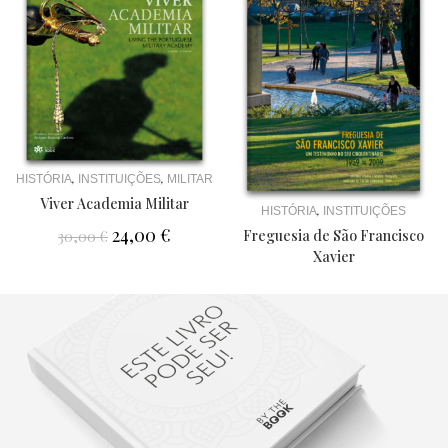
,
,
HISTÓRIA
INSTITUIÇÕES
MILITAR
Viver Academia Militar
,
HISTÓRIA
INSTITUIÇÕES
24,00
€
Freguesia de São Francisco
30,00
€
Xavier