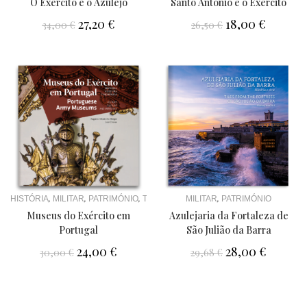
O Exército e o Azulejo
Santo António e o Exército
27,20
€
18,00
€
34,00
€
26,50
€
,
,
,
,
MILITAR
PATRIMÓNIO
HISTÓRIA
MILITAR
PATRIMÓNIO
TURISMO
Azulejaria da Fortaleza de
Museus do Exército em
São Julião da Barra
Portugal
28,00
€
24,00
€
29,68
€
30,00
€