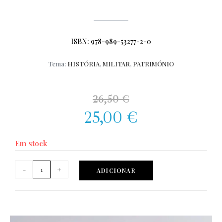
ISBN: 978-989-53277-2-0
Tema:
HISTÓRIA
,
MILITAR
,
PATRIMÓNIO
26,50
€
25,00
€
Em stock
-
+
ADICIONAR