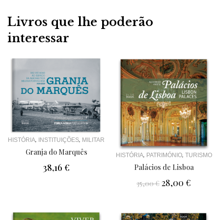
Livros que lhe poderão
interessar
,
,
HISTÓRIA
INSTITUIÇÕES
MILITAR
Granja do Marquês
,
,
HISTÓRIA
PATRIMÓNIO
TURISMO
38,16
€
Palácios de Lisboa
28,00
€
35,00
€