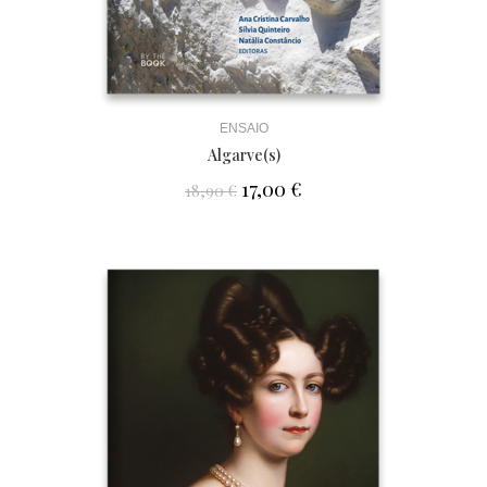
ENSAIO
Algarve(s)
17,00
€
18,90
€