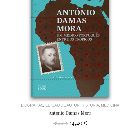
,
,
,
BIOGRAFIAS
EDIÇÃO DE AUTOR
HISTÓRIA
MEDICINA
António Damas Mora
14,40
€
18,00
€