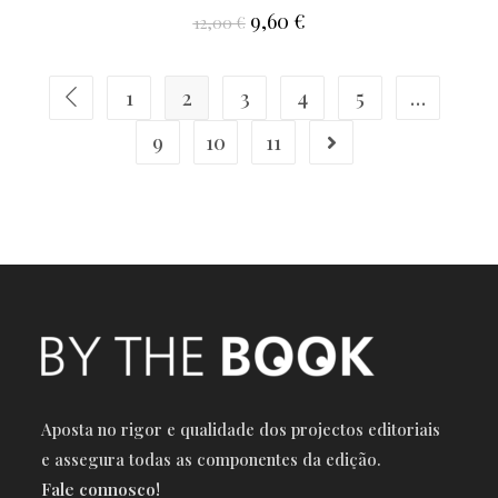
9,60
€
12,00
€
1
2
3
4
5
…
9
10
11
Aposta no rigor e qualidade dos projectos editoriais
e a
ssegura todas as componentes da edição.
Fale connosco!