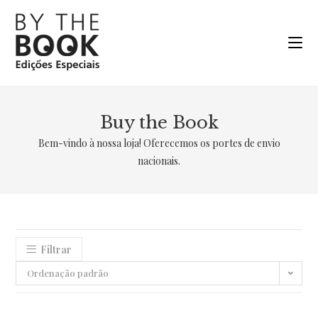
Ir
para
o
conteúdo
Buy the Book
Bem-vindo à nossa loja! Oferecemos os portes de envio
nacionais.
Filtrar
Ordenação padrão