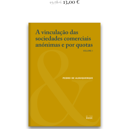
13,00
€
13,78
€