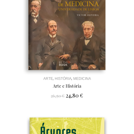
,
,
ARTE
HISTÓRIA
MEDICINA
Arte e História
24,80
€
26,50
€