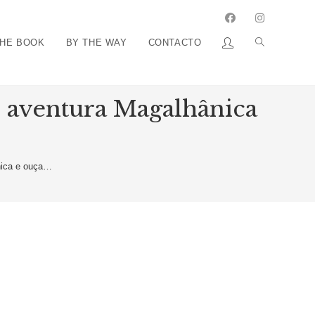
THE BOOK
BY THE WAY
CONTACTO
e aventura Magalhânica
nica e ouça…