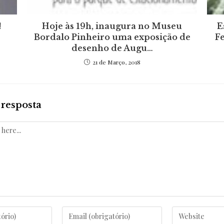
!
Hoje às 19h, inaugura no Museu
E
Bordalo Pinheiro uma exposição de
Fe
desenho de Augu…
21 de Março, 2018
resposta
Enter
Enter