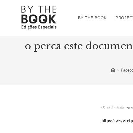
Ir
para
BY THE BOOK
PROJEC
o
conteúdo
Nã
o perca este document
>
Faceb
Post
28 de Maio, 202
published:
https://www.rt