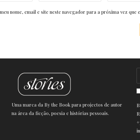
your
your
email
website
meu nome, email e site neste navegador para a próxima vez que 
address
URL
to
(optional)
comment
Uma marca da By the Book para projectos de autor
B
na área da ficção, poesia e histórias pessoais.
R
+
i