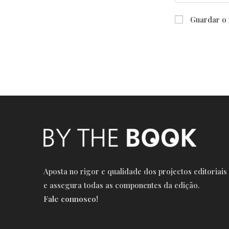
your
name
Guardar o 
or
username
to
comment
Aposta no rigor e qualidade dos projectos editoriais
e a
ssegura todas as componentes da edição.
Fale connosco!