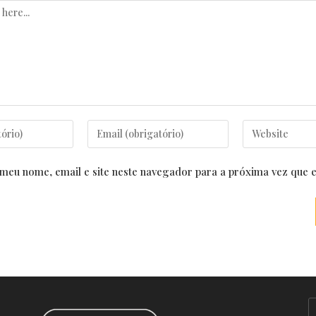
Enter
Enter
your
your
email
website
meu nome, email e site neste navegador para a próxima vez que 
address
URL
to
(optional)
comment