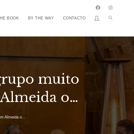
THE BOOK
BY THE WAY
CONTACTO
grupo muito
 Almeida o…
 em Almeida o…