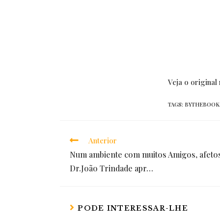
Veja o origina
TAGS:
BYTHEBOOK
Anterior
Read
Num ambiente com muitos Amigos, afetos
more
Dr.João Trindade apr…
articles
PODE INTERESSAR-LHE