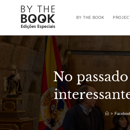
Ir
para
BY THE BOOK
PROJEC
o
conteúdo
No passado
interessan
>
Faceboo