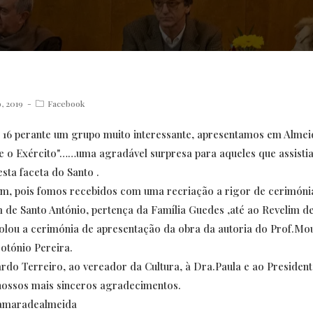
Post
, 2019
Facebook
category:
 16 perante um grupo muito interessante, apresentamos em Almeid
e o Exército"……uma agradável surpresa para aqueles que assistia
sta faceta do Santo .
m, pois fomos recebidos com uma recriação a rigor de cerimónia
de Santo António, pertença da Família Guedes ,até ao Revelim de
olou a cerimónia de apresentação da obra da autoria do Prof.Mo
otónio Pereira.
rdo Terreiro, ao vereador da Cultura, à Dra.Paula e ao Presiden
nossos mais sinceros agradecimentos.
amaradealmeida