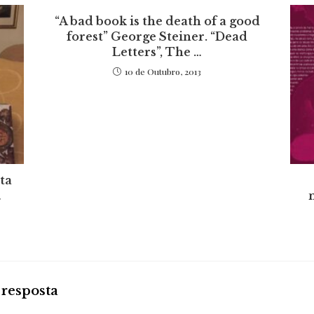
“A bad book is the death of a good
forest” George Steiner. “Dead
Letters”, The …
10 de Outubro, 2013
ta
…
resposta