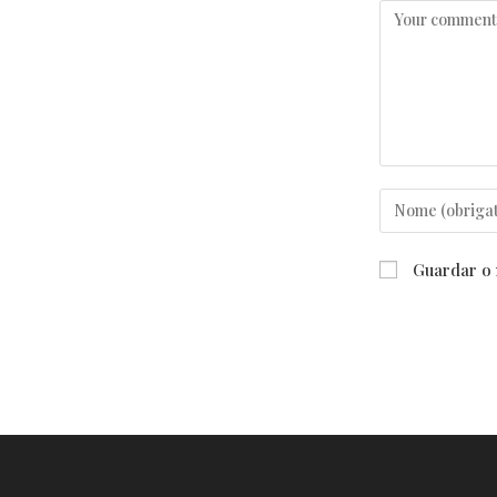
Comentar
Enter
your
name
Guardar o 
or
username
to
comment