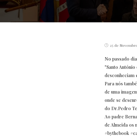
Post
25 de Novembro
published:
No passado dia
"Santo António 
desconheciam e
Para nós també
de uma imagem 
onde se desenr
do Dr.Pedro Te
Ao padre Berna
de Almeida os 
#bythebook
#c