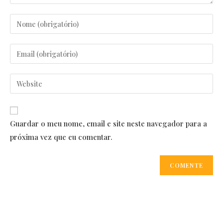
Enter
your
name
Enter
or
your
username
email
Enter
to
address
your
comment
to
website
comment
URL
Guardar o meu nome, email e site neste navegador para a
(optional)
próxima vez que eu comentar.