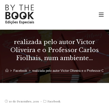
Ir
para
o
conteúdo
realizada pelo autor Victor
Oliveira e o Professor Carlos
Fiolhais, num ambiente…
>
Facebook
>
realizada pelo autor Victor Oliveira e o Professor Ca
Post
Post
10 de Dezembro, 2019
Facebook
published:
category: