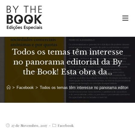
Ir
para
o
conteúdo
Todos os temas têm interesse
no panorama editorial da By
the Book! Esta obra da…
>
Facebook
>
Todos os temas têm interesse no panorama editorial 
Post
Post
27 de Novembro, 2017
Facebook
published:
category: