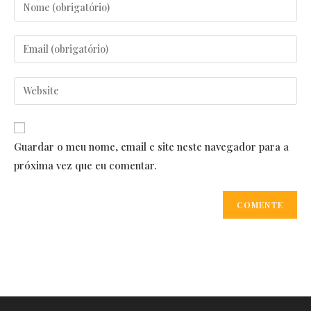
Enter
your
name
Enter
or
your
username
email
Enter
to
address
your
comment
to
website
comment
URL
Guardar o meu nome, email e site neste navegador para a
(optional)
próxima vez que eu comentar.