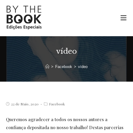
Ir
para
o
conteúdo
vídeo
>
Facebook
>
vídeo
Post
Post
22 de Maio, 2020
Facebook
published:
category:
Queremos agradecer a todos os nossos autores a
confiança depositada no nosso trabalho! Destas parcerias