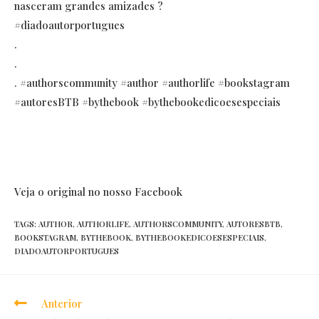
nasceram grandes amizades ?
#diadoautorportugues
.
.
.
#authorscommunity
#author
#authorlife
#bookstagram
#autoresBTB
#bythebook
#bythebookedicoesespeciais
Veja o original no nosso Facebook
TAGS:
AUTHOR
,
AUTHORLIFE
,
AUTHORSCOMMUNITY
,
AUTORESBTB
,
BOOKSTAGRAM
,
BYTHEBOOK
,
BYTHEBOOKEDICOESESPECIAIS
,
DIADOAUTORPORTUGUES
Anterior
Read