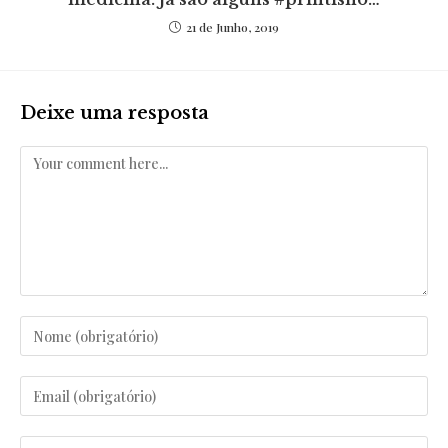
21 de Junho, 2019
Deixe uma resposta
Comentar
Enter
your
name
Enter
or
your
username
email