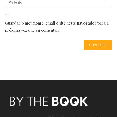
Enter
to
address
your
comment
to
website
comment
URL
Guardar o meu nome, email e site neste navegador para a
(optional)
próxima vez que eu comentar.