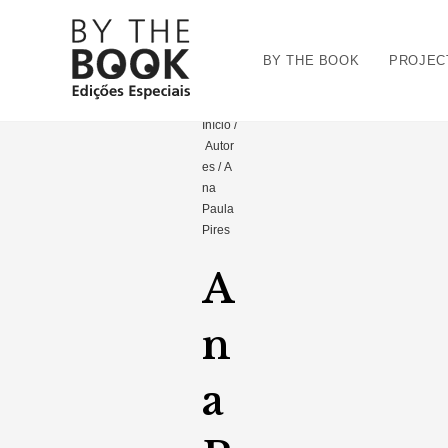
BY THE BOOK
PROJEC
Início
/
Autor
es
/ A
na
Paula
Pires
A
n
a