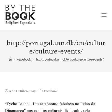
Ir
para
o
conteúdo
http://portugal.um.dk/en/cultur
e/culture-events/
>
Facebook
>
http://portugal.um.dk/en/culture/culture-events/
Post
Post
9 de Outubro, 2013
Facebook
published:
category:
“Tycho Brahe – Um astrónomo fabuloso no Reino da
Dinamarca” nos eventos culturais divulgados pela