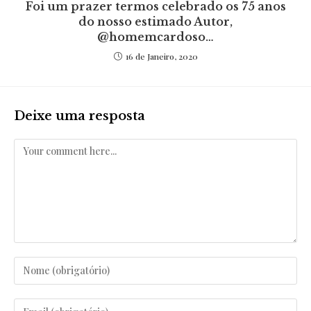
Foi um prazer termos celebrado os 75 anos
do nosso estimado Autor,
@homemcardoso…
16 de Janeiro, 2020
Deixe uma resposta
Comentar
Enter
your
name
Enter