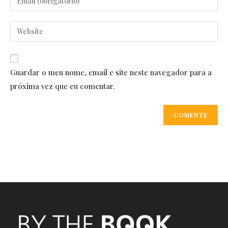
or
your
username
email
Enter
to
address
your
comment
to
website
comment
URL
Guardar o meu nome, email e site neste navegador para a
(optional)
próxima vez que eu comentar.