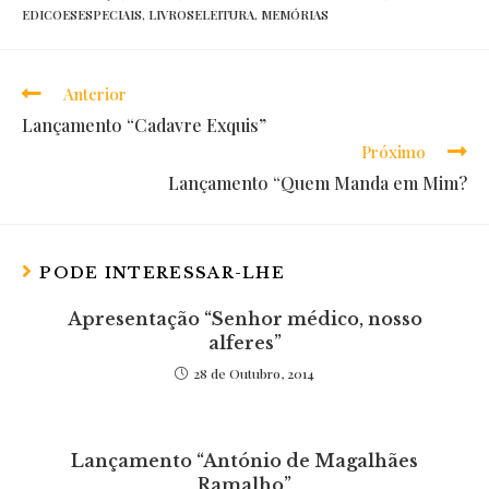
EDICOESESPECIAIS
,
LIVROSELEITURA
,
MEMÓRIAS
Anterior
Read
Lançamento “Cadavre Exquis”
more
Próximo
articles
Lançamento “Quem Manda em Mim?
PODE INTERESSAR-LHE
Apresentação “Senhor médico, nosso
alferes”
28 de Outubro, 2014
Lançamento “António de Magalhães
Ramalho”