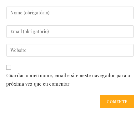
Enter
your
name
Enter
or
your
username
email
Enter
to
address
your
comment
to
website
comment
URL
Guardar o meu nome, email e site neste navegador para a
(optional)
próxima vez que eu comentar.