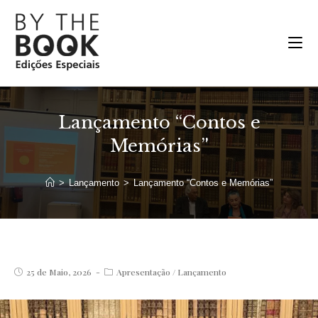
Ir
para
o
conteúdo
Lançamento “Contos e
Memórias”
>
Lançamento
>
Lançamento “Contos e Memórias”
Post
Post
25 de Maio, 2026
Apresentação
/
Lançamento
published:
category: