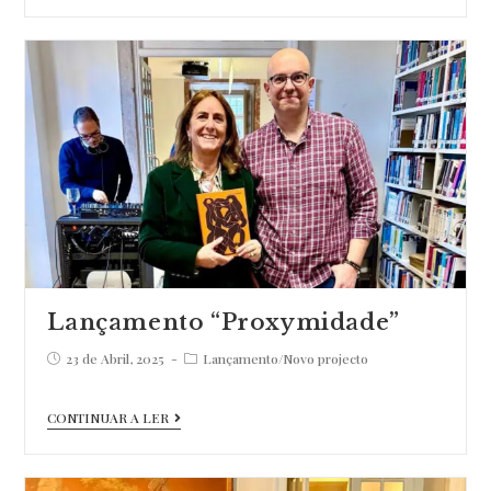
“Em
Pousio”
na
Madeira
Lançamento “Proxymidade”
Post
Post
23 de Abril, 2025
Lançamento
/
Novo projecto
published:
category:
Lançamento
CONTINUAR A LER
“Proxymidade”