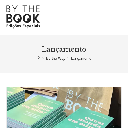
Ir
para
o
conteúdo
Lançamento
>
By the Way
>
Lançamento