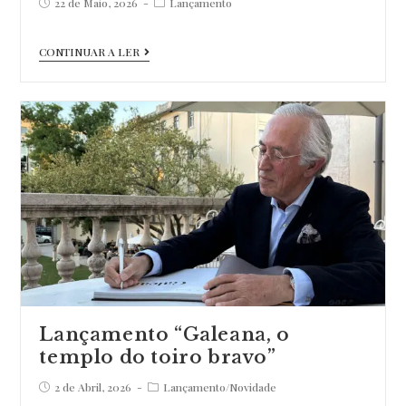
Post
Post
22 de Maio, 2026
Lançamento
published:
category:
Lançamento
CONTINUAR A LER
“Uma
Paixão,
Livros
e
Manuscritos”
Lançamento “Galeana, o
templo do toiro bravo”
Post
Post
2 de Abril, 2026
Lançamento
/
Novidade
published:
category: