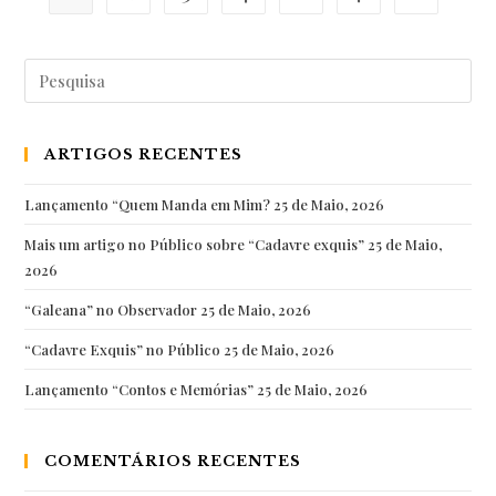
“Histórias
de
Pesquisar
uma
por:
Conservadora
de
ARTIGOS RECENTES
Museu”
Lançamento “Quem Manda em Mim?
25 de Maio, 2026
Mais um artigo no Público sobre “Cadavre exquis”
25 de Maio,
2026
“Galeana” no Observador
25 de Maio, 2026
“Cadavre Exquis” no Público
25 de Maio, 2026
Lançamento “Contos e Memórias”
25 de Maio, 2026
COMENTÁRIOS RECENTES