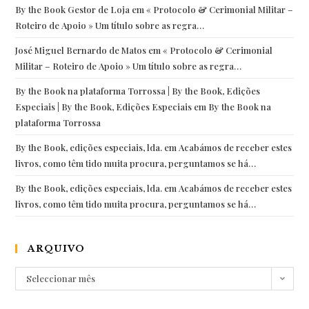
By the Book Gestor de Loja
em
« Protocolo & Cerimonial Militar –
Roteiro de Apoio » Um título sobre as regra…
José Miguel Bernardo de Matos
em
« Protocolo & Cerimonial
Militar – Roteiro de Apoio » Um título sobre as regra…
By the Book na plataforma Torrossa | By the Book, Edições
Especiais | By the Book, Edições Especiais
em
By the Book na
plataforma Torrossa
By the Book, edições especiais, lda.
em
Acabámos de receber estes
livros, como têm tido muita procura, perguntamos se há…
By the Book, edições especiais, lda.
em
Acabámos de receber estes
livros, como têm tido muita procura, perguntamos se há…
ARQUIVO
Arquivo
Seleccionar mês