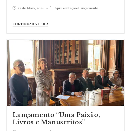
Post
Post
22 de Maio, 2026
Apresentação
/
Lançamento
published:
category:
Discurso
CONTINUAR A LER
de
Pedro
de
Azevedo
Lançamento “Uma Paixão,
Livros e Manuscritos”