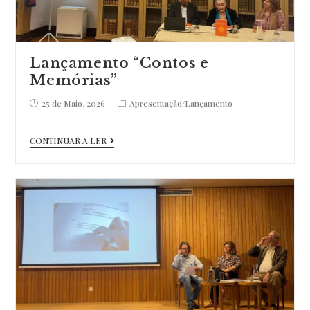
Lançamento “Contos e
Memórias”
Post
Post
25 de Maio, 2026
Apresentação
/
Lançamento
published:
category:
Lançamento
CONTINUAR A LER
“Contos
e
Memórias”