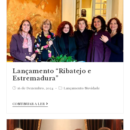
Lançamento “Ribatejo e
Estremadura”
Post
Post
16 de Dezembro, 2024
Lançamento
/
Novidade
published:
category:
Lançamento
CONTINUAR A LER
“Ribatejo
e
Estremadura”