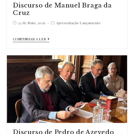
Discurso de Manuel Braga da
Cruz
Post
Post
22 de Maio, 2026
Apresentação
/
Lançamento
published:
category:
Discurso
CONTINUAR A LER
de
Manuel
Braga
da
Cruz
Discurso de Pedro de Azevedo