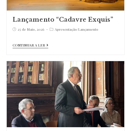
Lançamento “Cadavre Exquis”
Post
Post
25 de Maio, 2026
Apresentação
/
Lançamento
published:
category:
Lançamento
CONTINUAR A LER
“Cadavre
Exquis”