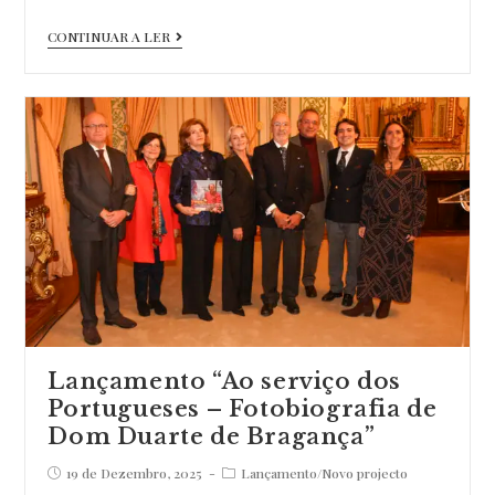
Lançamento
CONTINUAR A LER
“Galeana,
o
templo
do
toiro
bravo”
Lançamento “Ao serviço dos
Portugueses – Fotobiografia de
Dom Duarte de Bragança”
Post
Post
19 de Dezembro, 2025
Lançamento
/
Novo projecto
published:
category: