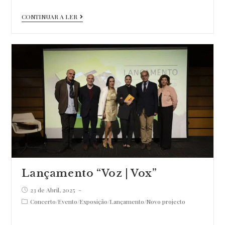
Lançamento
CONTINUAR A LER
“Crato
Megalítico
:
Guia”
Lançamento “Voz | Vox”
Post
23 de Abril, 2025
published:
Post
Concerto
/
Evento
/
Exposição
/
Lançamento
/
Novo projecto
category: