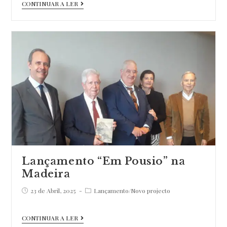
Lançamento
CONTINUAR A LER
“Voz
|
Vox”
Lançamento “Em Pousio” na
Madeira
Post
Post
23 de Abril, 2025
Lançamento
/
Novo projecto
published:
category:
Lançamento
CONTINUAR A LER