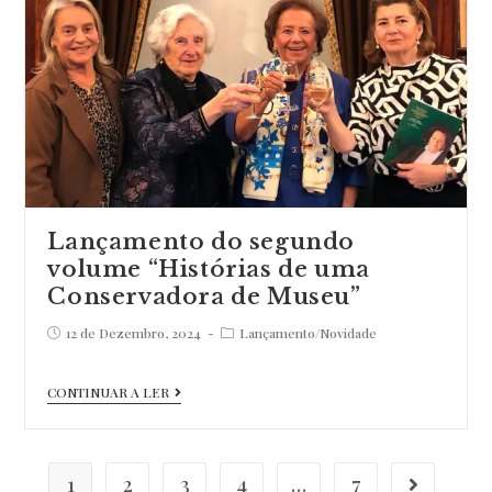
Lançamento do segundo
volume “Histórias de uma
Conservadora de Museu”
Post
Post
12 de Dezembro, 2024
Lançamento
/
Novidade
published:
category:
Lançamento
CONTINUAR A LER
do
segundo
volume
1
2
3
4
…
7
Go to th