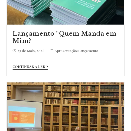
Lançamento “Quem Manda em
Mim?
Post
Post
25 de Maio, 2026
Apresentação
/
Lançamento
published:
category:
Lançamento
CONTINUAR A LER
“Quem
Manda
em
Mim?