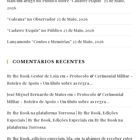
Mais um artigo no Público sobre “Cadavre exquis”
25 de Maio,
o
2026
leitor
“Galeana” no Observador
25 de Maio, 2026
…
“Cadavre Exquis” no Público
25 de Maio, 2026
Lançamento “Contos e Memórias”
25 de Maio, 2026
COMENTÁRIOS RECENTES
By the Book Gestor de Loja
em
« Protocolo & Cerimonial Militar –
Roteiro de Apoio » Um título sobre as regra…
José Miguel Bernardo de Matos
em
« Protocolo & Cerimonial
Militar – Roteiro de Apoio » Um título sobre as regra…
By the Book na plataforma Torrossa | By the Book, Edições
Especiais | By the Book, Edições Especiais
em
By the Book na
plataforma Torrossa
By the Book, edições especiais, lda.
em
Acabámos de receber estes