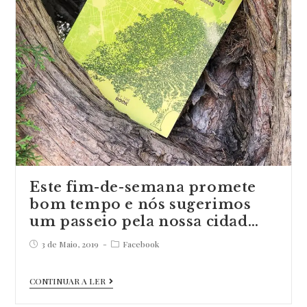
livro
“100
Anos
Aeronáutica
…
Este fim-de-semana promete
bom tempo e nós sugerimos
um passeio pela nossa cidad…
Post
Post
3 de Maio, 2019
Facebook
published:
category:
Este
CONTINUAR A LER
fim-