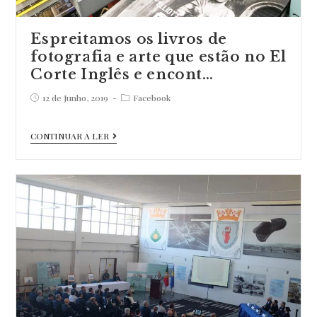
Espreitamos os livros de
fotografia e arte que estão no El
Corte Inglês e encont…
Post
Post
12 de Junho, 2019
Facebook
published:
category:
Espreitamos
CONTINUAR A LER
os
livros
de
fotografia
e
arte
que
estão
no