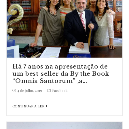
«
Cores
na
Cidade
Azulejaria
de
Belém
»
Two
Há 7 anos na apresentação de
um best-seller da By the Book
pages
“Omnia Santorum” ,a…
…
Post
Post
4 de Julho, 2019
Facebook
published:
category:
Há
CONTINUAR A LER
7
anos
na