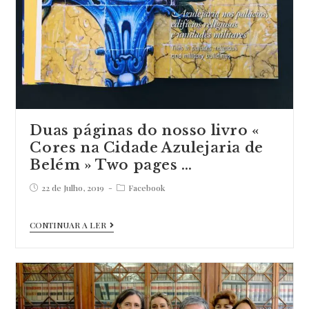
sombra
à
Berta,
a
nossa
pequena
mas…
Duas páginas do nosso livro «
Cores na Cidade Azulejaria de
Belém » Two pages …
Post
Post
22 de Julho, 2019
Facebook
published:
category:
Duas
CONTINUAR A LER
páginas
do
nosso
livro