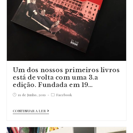
#themostbeautifulbooks
#bo…
Um dos nossos primeiros livros
está de volta com uma 3.a
edição. Fundada em 19…
Post
Post
19 de Junho, 2019
Facebook
published:
category:
Um
CONTINUAR A LER
dos
nossos