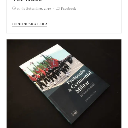
Post
Post
10 de Setembro, 2019
Facebook
published:
category:
Ver
CONTINUAR A LER
vídeo