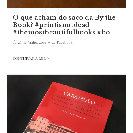
O que acham do saco da By the
Book? #printisnotdead
#themostbeautifulbooks #bo…
Post
Post
26 de Junho, 2019
Facebook
published:
category:
O
CONTINUAR A LER
que
acham
do
saco
da
By
the
Book?
#printisnotdead