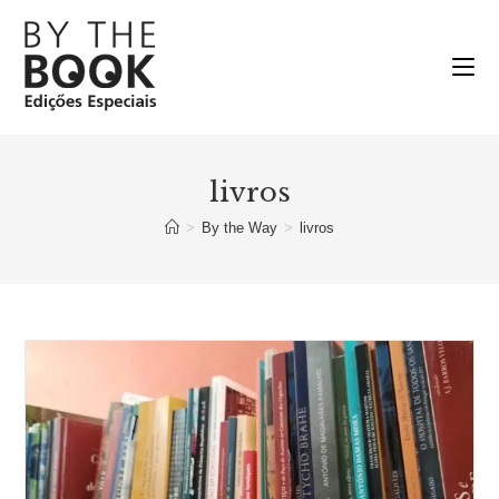
Ir
para
o
conteúdo
livros
>
By the Way
>
livros