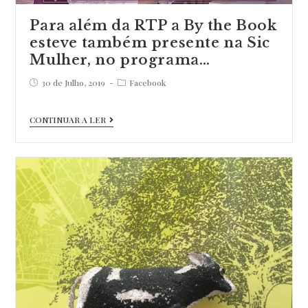
título
Para além da RTP a By the Book
sobre
esteve também presente na Sic
as
Mulher, no programa…
regra…
Post
Post
30 de Julho, 2019
Facebook
published:
category:
Para
CONTINUAR A LER
além
da
RTP
a
By
the
Book
esteve
também
presente