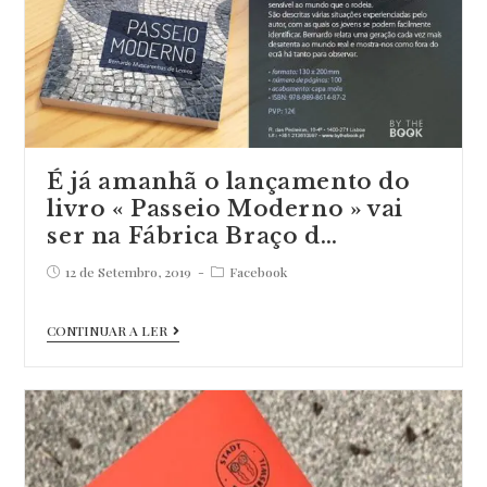
a
ocasião
para
agradecer
o
valioso
É já amanhã o lançamento do
…
livro « Passeio Moderno » vai
ser na Fábrica Braço d…
Post
Post
12 de Setembro, 2019
Facebook
published:
category:
É
CONTINUAR A LER
já
amanhã
o
lançamento
do