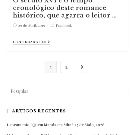
O século XVI é o tempo
cronológico deste romance
histórico, que agarra o leitor …
Post
Post
29 de Abril, 2019
Facebook
published:
category:
O
CONTINUAR A LER
século
XVI
é
1
2
Go to the next page
o
tempo
Pesquisar
cronológico
por:
deste
romance
ARTIGOS RECENTES
histórico,
que
Lançamento “Quem Manda em Mim?
25 de Maio, 2026
agarra