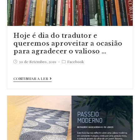
Hoje é dia do tradutor e
queremos aproveitar a ocasião
para agradecer o valioso …
Post
Post
30 de Setembro, 2019
Facebook
published:
category:
Hoje
CONTINUAR A LER
é
dia
do
tradutor
e
queremos
aproveitar