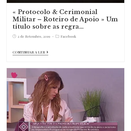
« Protocolo & Cerimonial
Militar – Roteiro de Apoio » Um
título sobre as regra…
Post
Post
2 de Setembro, 2019
Facebook
published:
category:
«
CONTINUAR A LER
Protocolo
&
Cerimonial
Militar
–
Roteiro
de
Apoio
»
Um