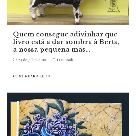
na
Sic
Mulher,
no
Quem consegue adivinhar que
programa…
livro está a dar sombra à Berta,
a nossa pequena mas…
Post
Post
24 de Julho, 2019
Facebook
published:
category:
Quem
CONTINUAR A LER
consegue
adivinhar
que
livro
está
a
dar