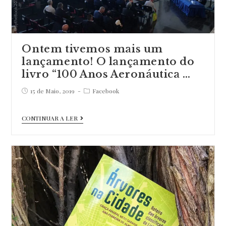
El
Corte
Inglês
e
Ontem tivemos mais um
lançamento! O lançamento do
encont…
livro “100 Anos Aeronáutica …
Post
Post
15 de Maio, 2019
Facebook
published:
category:
Ontem
CONTINUAR A LER
tivemos
mais
um
lançamento!
O
lançamento
do