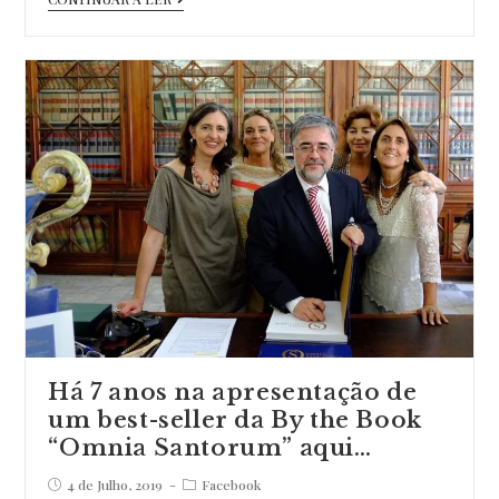
By
the
Book
tem
o
privilégio
de
ter
já
publicado
vários
livros
dentro
Há 7 anos na apresentação de
um best-seller da By the Book
da
“Omnia Santorum” aqui…
temát…
Post
Post
4 de Julho, 2019
Facebook