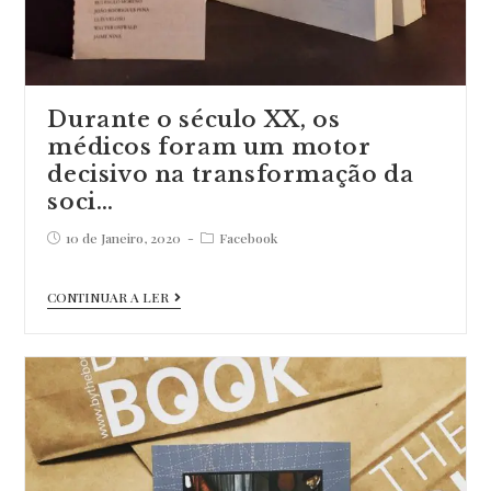
Durante o século XX, os
médicos foram um motor
decisivo na transformação da
soci…
Post
Post
10 de Janeiro, 2020
Facebook
published:
category:
Durante
CONTINUAR A LER
o
século
XX,
os
médicos
foram