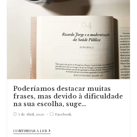
Poderíamos destacar muitas
frases, mas devido à dificuldade
na sua escolha, suge…
Post
Post
7 de Abril, 2020
Facebook
published:
category:
Poderíamos
CONTINUAR A LER