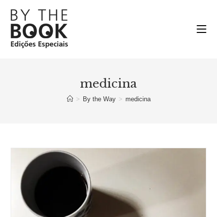
Ir
para
o
conteúdo
medicina
>
By the Way
>
medicina