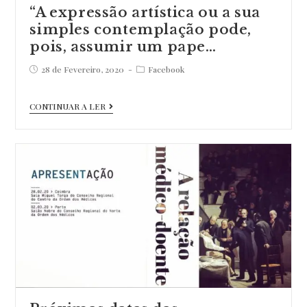
“A expressão artística ou a sua
simples contemplação pode,
pois, assumir um pape…
Post
Post
28 de Fevereiro, 2020
Facebook
published:
category:
“A
CONTINUAR A LER
expressão
artística
ou
a
sua
simples
contemplação
pode,
pois,
assumir