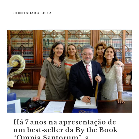
published:
category:
Há
CONTINUAR A LER
7
anos
na
apresentação
de
um
best-
seller
da
By
the
Book
“Omnia
Há 7 anos na apresentação de
um best-seller da By the Book
Santorum”
“Omnia Santorum” ,a…
aqui…