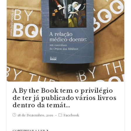
um
motor
decisivo
na
transformação
da
soci…
A By the Book tem o privilégio
de ter já publicado vários livros
dentro da temát…
Post
Post
18 de Dezembro, 2019
Facebook
published:
category:
A
CONTINUAR A LER