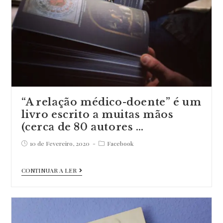
#bookprese…
“A relação médico-doente” é um
livro escrito a muitas mãos
(cerca de 80 autores …
Post
Post
10 de Fevereiro, 2020
Facebook
published:
category:
“A
CONTINUAR A LER
relação
médico-
doente”
é