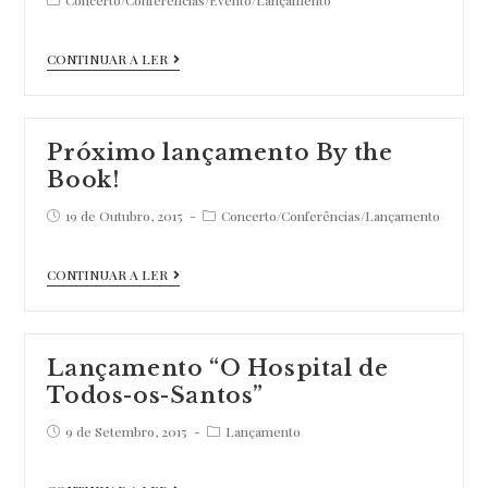
Santorum”
category:
,a…
Lançamento
CONTINUAR A LER
“Ode
ou
Réquiem”
Próximo lançamento By the
:
Book!
um
Post
Post
19 de Outubro, 2015
Concerto
/
Conferências
/
Lançamento
published:
dia
category:
cheio
Próximo
CONTINUAR A LER
de
lançamento
actividades!
By
the
Lançamento “O Hospital de
Book!
Todos-os-Santos”
Post
Post
9 de Setembro, 2015
Lançamento
published:
category:
Lançamento