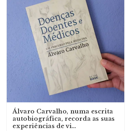
um
livro
escrito
a
muitas
mãos
(cerca
de
80
autores
…
Álvaro Carvalho, numa escrita
autobiográfica, recorda as suas
experiências de vi…