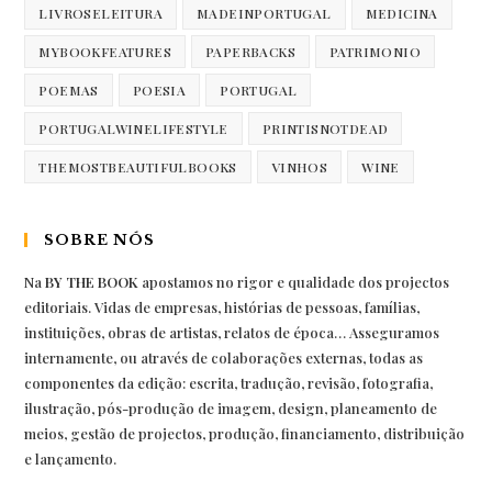
LIVROSELEITURA
MADEINPORTUGAL
MEDICINA
MYBOOKFEATURES
PAPERBACKS
PATRIMONIO
POEMAS
POESIA
PORTUGAL
PORTUGALWINELIFESTYLE
PRINTISNOTDEAD
THEMOSTBEAUTIFULBOOKS
VINHOS
WINE
SOBRE NÓS
Na
BY THE BOOK
apostamos no rigor e qualidade dos projectos
editoriais. Vidas de empresas, histórias de pessoas, famílias,
instituições, obras de artistas, relatos de época… Asseguramos
internamente, ou através de colaborações externas, todas as
componentes da edição: escrita, tradução, revisão, fotografia,
ilustração, pós-produção de imagem, design, planeamento de
meios, gestão de projectos, produção, financiamento, distribuição
e lançamento.