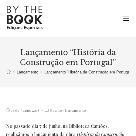
Ir
para
o
conteúdo
Lançamento “História da
Construção em Portugal”
>
Lançamento
>
Lançamento “História da Construção em Portugal”
Post
Post
13 de Junho, 2018
Evento
/
Lançamento
published:
category:
No passado dia 7 de Junho, na Biblioteca Camões,
realizámos o lançamento da obra
História da Construção