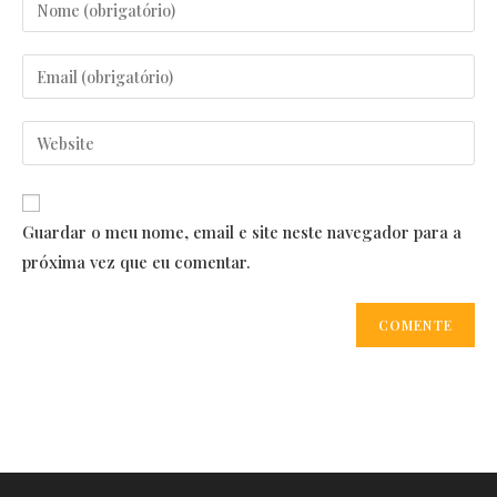
Enter
your
name
Enter
or
your
username
email
Enter
to
address
your
comment
to
website
comment
URL
Guardar o meu nome, email e site neste navegador para a
(optional)
próxima vez que eu comentar.