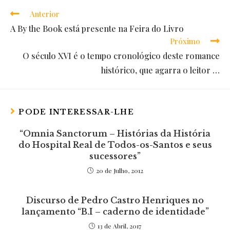
Anterior
Read
A By the Book está presente na Feira do Livro
more
Próximo
articles
O século XVI é o tempo cronológico deste romance
histórico, que agarra o leitor …
PODE INTERESSAR-LHE
“Omnia Sanctorum – Histórias da História
do Hospital Real de Todos-os-Santos e seus
sucessores”
20 de Julho, 2012
Discurso de Pedro Castro Henriques no
lançamento “B.I – caderno de identidade”
13 de Abril, 2017