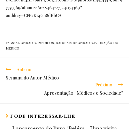
7379369/albums/6028464727324054369?
authkey=CNGK14Gn8dKbCA
TAGS:
AL-ANDALUZ
,
MEDICOS
,
NATURAIS DE ANDALUZIA
,
ORAÇÃO DO
MÉDICO
Anterior
Read
Semana do Autor Médico
more
Próximo
articles
Apresentação “Médicos e Sociedade”
PODE INTERESSAR-LHE
Lançamento do livro “Belém – Uma visita