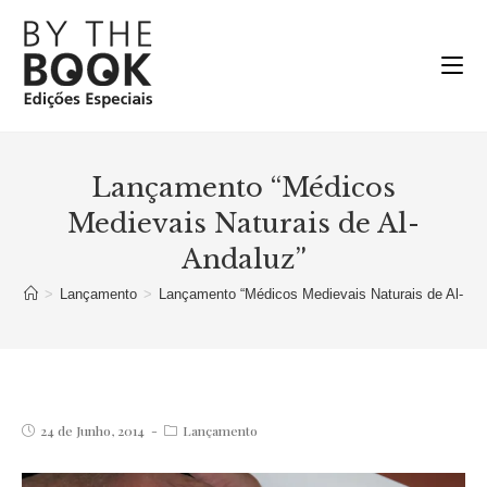
Ir
para
o
conteúdo
Lançamento “Médicos
Medievais Naturais de Al-
Andaluz”
>
Lançamento
>
Lançamento “Médicos Medievais Naturais de Al-And
Post
Post
24 de Junho, 2014
Lançamento
published:
category: