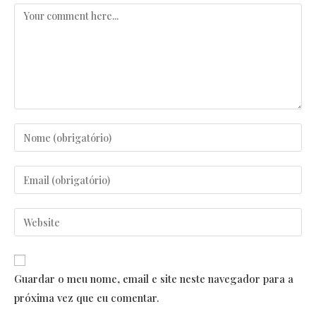
Comentar
Enter
your
name
Enter
or
your
username
email
Enter
to
address
your
comment
to
website
comment
URL
Guardar o meu nome, email e site neste navegador para a
(optional)
próxima vez que eu comentar.