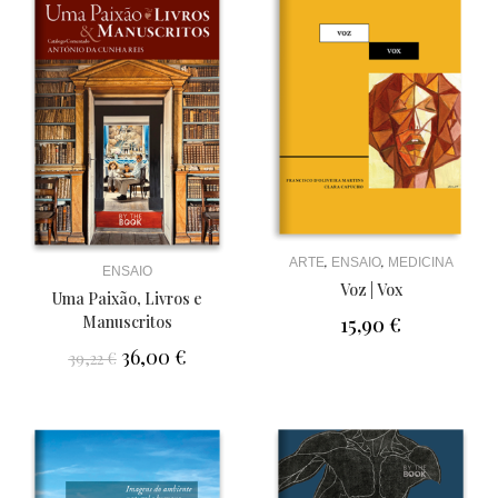
,
,
ARTE
ENSAIO
MEDICINA
ENSAIO
Voz | Vox
Uma Paixão, Livros e
Manuscritos
15,90
€
36,00
€
39,22
€