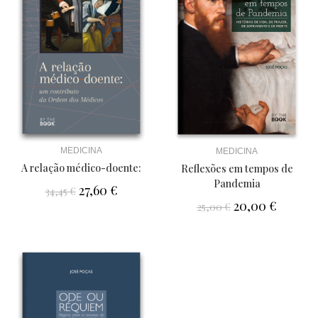
MEDICINA
MEDICINA
A relação médico-doente:
Reflexões em tempos de
Pandemia
27,60
€
34,45
€
20,00
€
25,00
€