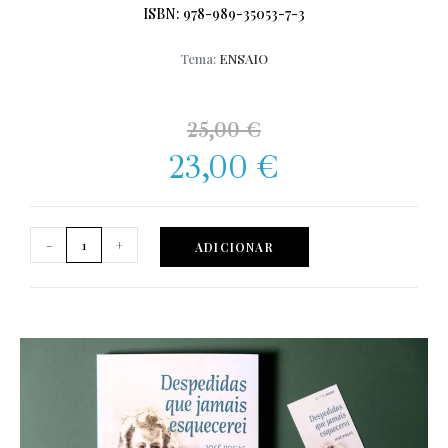
ISBN: 978-989-35053-7-3
Tema:
ENSAIO
25,00
€
23,00
€
-
+
ADICIONAR