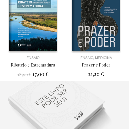
,
ENSAIO
ENSAIO
MEDICINA
Ribatejo e Estremadura
Prazer e Poder
17,00
€
21,20
€
18,90
€