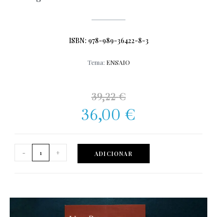
ISBN: 978-989-36422-8-3
Tema:
ENSAIO
39,22
€
36,00
€
-
+
ADICIONAR