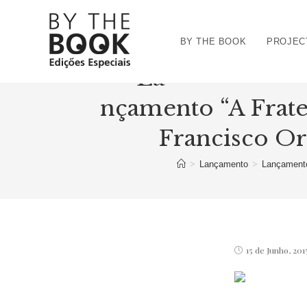
Ir
para
BY THE BOOK
PROJEC
o
conteúdo
La
nçamento “A Frat
Francisco Or
>
Lançamento
>
Lançamento
Post
15 de Junho, 201
published: