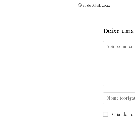
15 de Abril, 2024
Deixe uma 
Comentar
Enter
your
name
Guardar o 
or
username