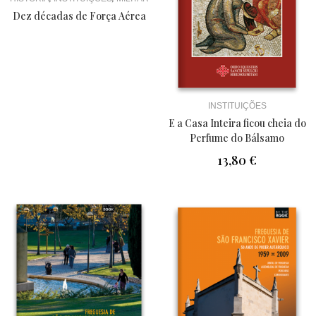
Dez décadas de Força Aérea
INSTITUIÇÕES
E a Casa Inteira ficou cheia do
Perfume do Bálsamo
13,80
€