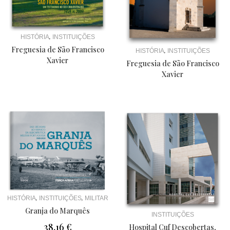
,
HISTÓRIA
INSTITUIÇÕES
Freguesia de São Francisco
,
HISTÓRIA
INSTITUIÇÕES
Xavier
Freguesia de São Francisco
Xavier
,
,
HISTÓRIA
INSTITUIÇÕES
MILITAR
Granja do Marquês
INSTITUIÇÕES
38,16
€
Hospital Cuf Descobertas,