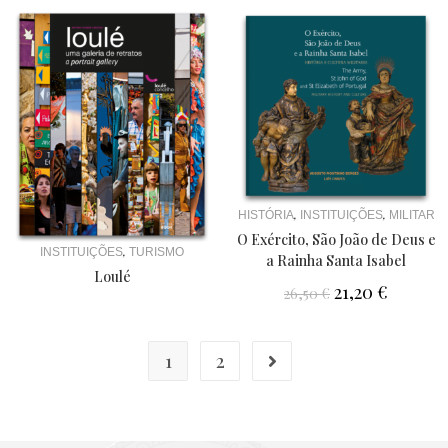
,
,
HISTÓRIA
INSTITUIÇÕES
MILITAR
O Exército, São João de Deus e
,
INSTITUIÇÕES
TURISMO
a Rainha Santa Isabel
Loulé
21,20
€
26,50
€
1
2