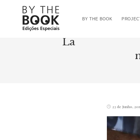
Ir
para
BY THE BOOK
PROJEC
o
conteúdo
La
Post
23 de Junho, 201
published: