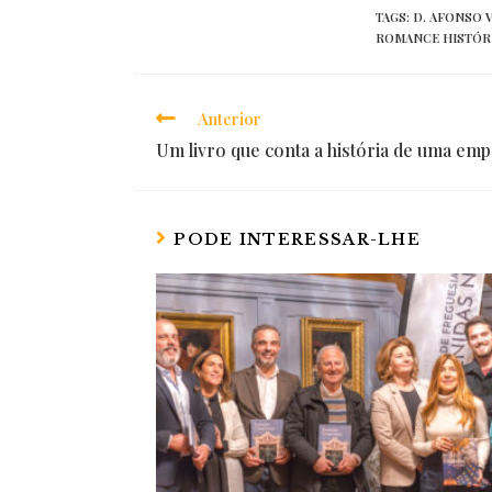
TAGS:
D. AFONSO V
ROMANCE HISTÓR
Anterior
Read
Um livro que conta a história de uma em
more
articles
PODE INTERESSAR-LHE