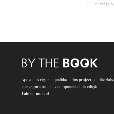
name
Guardar o 
or
username
to
comment
Aposta no rigor e qualidade dos projectos editoriais
e a
ssegura todas as componentes da edição.
Fale connosco!