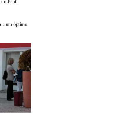
r o Prof.
a e um óptimo