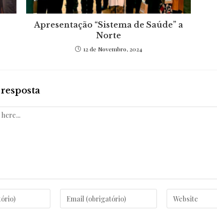
Apresentação “Sistema de Saúde” a
Norte
12 de Novembro, 2024
resposta
Enter
Enter
your
your