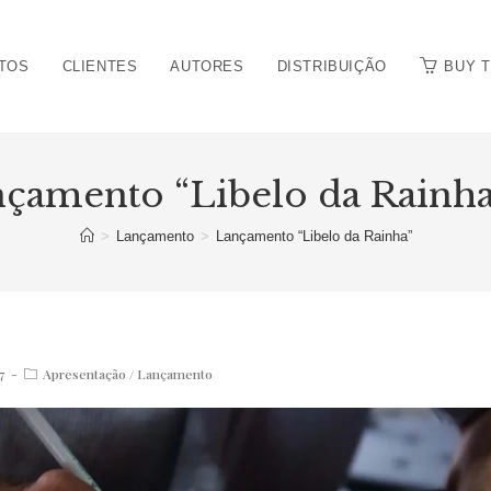
TOS
CLIENTES
AUTORES
DISTRIBUIÇÃO
BUY 
nçamento “Libelo da Rainha
>
Lançamento
>
Lançamento “Libelo da Rainha”
Post
7
Apresentação
/
Lançamento
category: