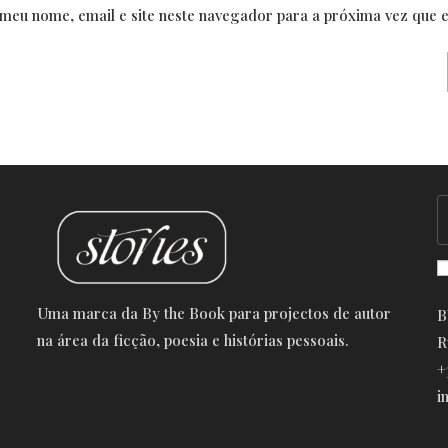
email
website
meu nome, email e site neste navegador para a próxima vez que 
address
URL
to
(optional)
comment
Uma marca da By the Book para projectos de autor
B
na área da ficção, poesia e histórias pessoais.
R
+
i