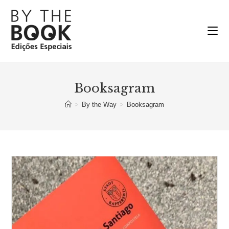
Ir
para
o
conteúdo
Booksagram
>
By the Way
>
Booksagram