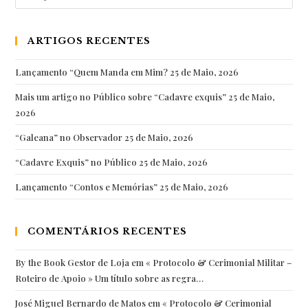
por:
Belém:
uma
ARTIGOS RECENTES
edição
que
Lançamento “Quem Manda em Mim?
25 de Maio, 2026
nos
Mais um artigo no Público sobre “Cadavre exquis”
25 de Maio,
deu
2026
muita
“Galeana” no Observador
satisfação
25 de Maio, 2026
em
“Cadavre Exquis” no Público
25 de Maio, 2026
tod…
Lançamento “Contos e Memórias”
25 de Maio, 2026
COMENTÁRIOS RECENTES
By the Book Gestor de Loja
em
« Protocolo & Cerimonial Militar –
Roteiro de Apoio » Um título sobre as regra…
José Miguel Bernardo de Matos
em
« Protocolo & Cerimonial