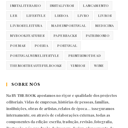
INSTALITERARIO
INSTALIVROS
LANCAMENTO
LER
LIFESTYLE
LISBOA
LIVRO
LIVROS
LIVROSELEITURA
MADEINPORTUGAL
MEDICINA
MYBOOKFEATURES
PAPERBACKS
PATRIMONIO
POEMAS
POESIA
PORTUGAL
PORTUGALWINELIFESTYLE
PRINTISNOTDEAD
THEMOSTBEAUTIFULBOOKS
VINHOS
WINE
SOBRE NÓS
Na
BY THE BOOK
apostamos no rigor e qualidade dos projectos
editoriais. Vidas de empresas, histórias de pessoas, famílias,
instituições, obras de artistas, relatos de época… Asseguramos
internamente, ou através de colaborações externas, todas as
componentes da edição: escrita, tradução, revisão, fotografia,