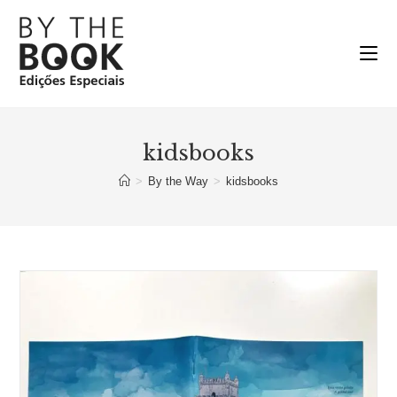
Ir
para
o
conteúdo
kidsbooks
>
By the Way
>
kidsbooks