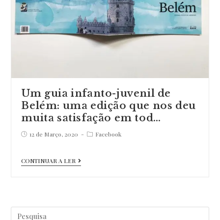
Um guia infanto-juvenil de
Belém: uma edição que nos deu
muita satisfação em tod…
Post
Post
12 de Março, 2020
Facebook
published:
category:
Um
CONTINUAR A LER
guia
infanto-
juvenil
Pesquisar
de