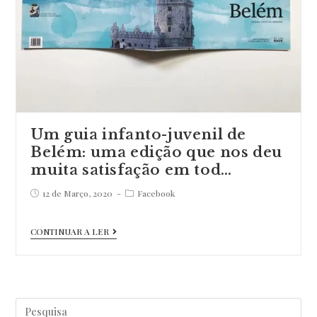
Um guia infanto-juvenil de
Belém: uma edição que nos deu
muita satisfação em tod…
Post
Post
12 de Março, 2020
Facebook
published:
category:
Um
CONTINUAR A LER
guia
infanto-
juvenil
Pesquisar
de