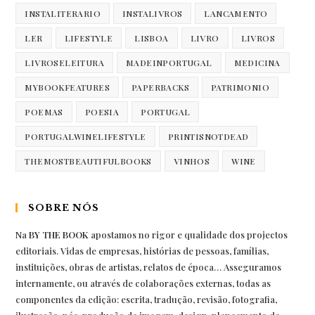
INSTALITERARIO
INSTALIVROS
LANCAMENTO
LER
LIFESTYLE
LISBOA
LIVRO
LIVROS
LIVROSELEITURA
MADEINPORTUGAL
MEDICINA
MYBOOKFEATURES
PAPERBACKS
PATRIMONIO
POEMAS
POESIA
PORTUGAL
PORTUGALWINELIFESTYLE
PRINTISNOTDEAD
THEMOSTBEAUTIFULBOOKS
VINHOS
WINE
SOBRE NÓS
Na
BY THE BOOK
apostamos no rigor e qualidade dos projectos
editoriais. Vidas de empresas, histórias de pessoas, famílias,
instituições, obras de artistas, relatos de época… Asseguramos
internamente, ou através de colaborações externas, todas as
componentes da edição: escrita, tradução, revisão, fotografia,