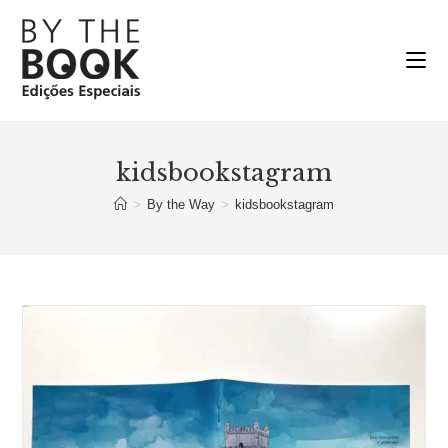
Ir
para
o
conteúdo
kidsbookstagram
>
By the Way
>
kidsbookstagram