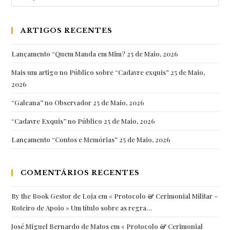
por:
Belém:
uma
ARTIGOS RECENTES
edição
que
Lançamento “Quem Manda em Mim?
25 de Maio, 2026
nos
Mais um artigo no Público sobre “Cadavre exquis”
25 de Maio,
deu
2026
muita
“Galeana” no Observador
satisfação
25 de Maio, 2026
em
“Cadavre Exquis” no Público
25 de Maio, 2026
tod…
Lançamento “Contos e Memórias”
25 de Maio, 2026
COMENTÁRIOS RECENTES
By the Book Gestor de Loja
em
« Protocolo & Cerimonial Militar –
Roteiro de Apoio » Um título sobre as regra…
José Miguel Bernardo de Matos
em
« Protocolo & Cerimonial