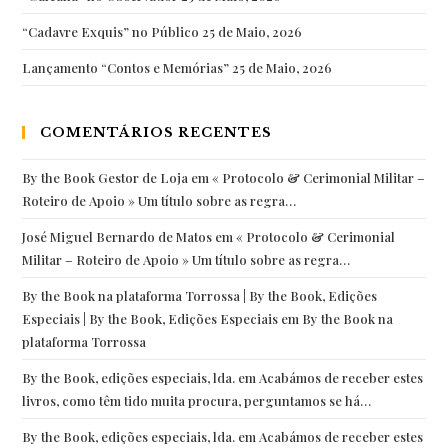
“Cadavre Exquis” no Público
25 de Maio, 2026
Lançamento “Contos e Memórias”
25 de Maio, 2026
COMENTÁRIOS RECENTES
By the Book Gestor de Loja
em
« Protocolo & Cerimonial Militar –
Roteiro de Apoio » Um título sobre as regra…
José Miguel Bernardo de Matos
em
« Protocolo & Cerimonial
Militar – Roteiro de Apoio » Um título sobre as regra…
By the Book na plataforma Torrossa | By the Book, Edições
Especiais | By the Book, Edições Especiais
em
By the Book na
plataforma Torrossa
By the Book, edições especiais, lda.
em
Acabámos de receber estes
livros, como têm tido muita procura, perguntamos se há…
By the Book, edições especiais, lda.
em
Acabámos de receber estes