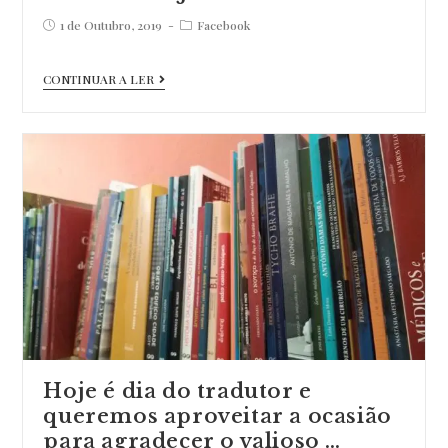
Post
Post
1 de Outubro, 2019
Facebook
published:
category:
Hoje
CONTINUAR A LER
celebra-
se
o
Dia
Mundial
da
Música
e
por
isso
falamos
Hoje é dia do tradutor e
deste
queremos aproveitar a ocasião
livro
para agradecer o valioso …