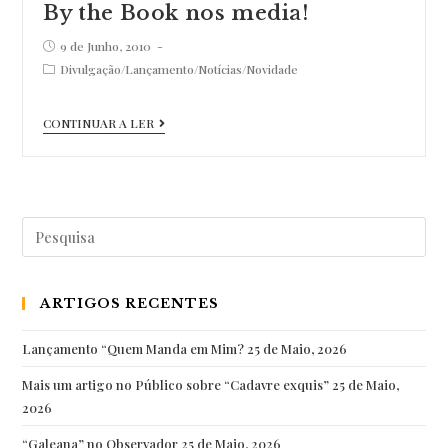
By
By the Book nos media!
edição.
the
Post
9 de Junho, 2010
Fundada
Book
published:
Post
Divulgação
/
Lançamento
/
Notícias
/
Novidade
em
category:
sugere…
19…
By
CONTINUAR A LER
the
Book
nos
Pesquisar
media!
por:
ARTIGOS RECENTES
Lançamento “Quem Manda em Mim?
25 de Maio, 2026
Mais um artigo no Público sobre “Cadavre exquis”
25 de Maio,
2026
“Galeana” no Observador
25 de Maio, 2026