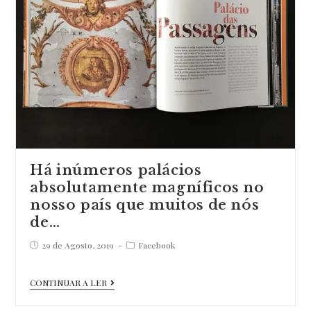
Há inúmeros palácios
absolutamente magníficos no
nosso país que muitos de nós
de…
Post
Post
29 de Agosto, 2019
Facebook
published:
category:
Há
CONTINUAR A LER
inúmeros