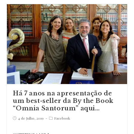
palácios
absolutamente
magníficos
no
nosso
país
que
muitos
de
nós
de…
Há 7 anos na apresentação de
um best-seller da By the Book
“Omnia Santorum” aqui…
Post
Post
4 de Julho, 2019
Facebook
published:
category:
Há