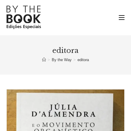
Ir
para
o
conteúdo
editora
>
By the Way
>
editora