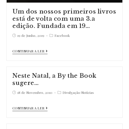
Um dos nossos primeiros livros
está de volta com uma 3.a
edição. Fundada em 19…
Post
Post
19 de Junho, 2019
Facebook
published:
category:
Um
CONTINUAR A LER
dos
nossos
primeiros
Neste Natal, a By the Book
livros
sugere…
está
Post
Post
18 de Novembro, 2010
Divulgação
/
Notícias
de
published:
category:
volta
Neste
CONTINUAR A LER
com
Natal,
uma
a
3.a