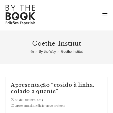
Ir
para
o
conteúdo
Goethe-Institut
>
By the Way
>
Goethe-Institut
Apresentação “cosido à linha.
colado a quente”
Post
28 de Outubro, 2014
published:
Post
Apresentação
/
Edição
/
Novo projecto
category: