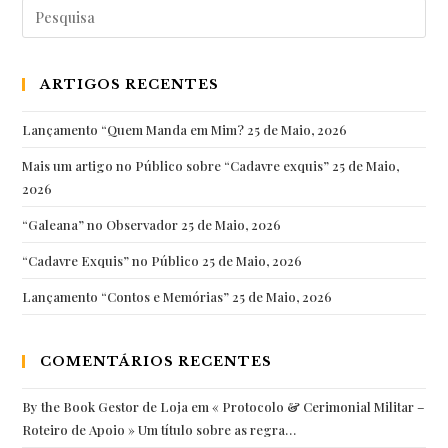
Pesquisar
magníficos
por:
no
nosso
ARTIGOS RECENTES
país
que
Lançamento “Quem Manda em Mim?
25 de Maio, 2026
muitos
Mais um artigo no Público sobre “Cadavre exquis”
25 de Maio,
de
2026
nós
“Galeana” no Observador
de…
25 de Maio, 2026
“Cadavre Exquis” no Público
25 de Maio, 2026
Lançamento “Contos e Memórias”
25 de Maio, 2026
COMENTÁRIOS RECENTES
By the Book Gestor de Loja
em
« Protocolo & Cerimonial Militar –
Roteiro de Apoio » Um título sobre as regra…