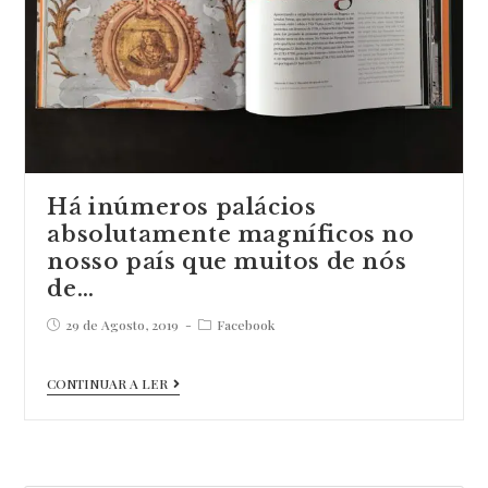
Há inúmeros palácios
absolutamente magníficos no
nosso país que muitos de nós
de…
Post
Post
29 de Agosto, 2019
Facebook
published:
category:
Há
CONTINUAR A LER
inúmeros
palácios
absolutamente