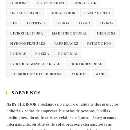
IGBOOKS
ILOVEREADING
INSTABOOK
INSTALITERARIO
INSTALIVROS
LANCAMENTO
LER
LIFESTYLE
LISBOA
LIVRO
LIVROS
LIVROSELEITURA
MADEINPORTUGAL
MEDICINA
MYBOOKFEATURES
PAPERBACKS
PATRIMONIO
POEMAS
POESIA
PORTUGAL
PORTUGALWINELIFESTYLE
PRINTISNOTDEAD
THEMOSTBEAUTIFULBOOKS
VINHOS
WINE
SOBRE NÓS
Na
BY THE BOOK
apostamos no rigor e qualidade dos projectos
editoriais. Vidas de empresas, histórias de pessoas, famílias,
instituições, obras de artistas, relatos de época… Asseguramos
internamente, ou através de colaborações externas, todas as