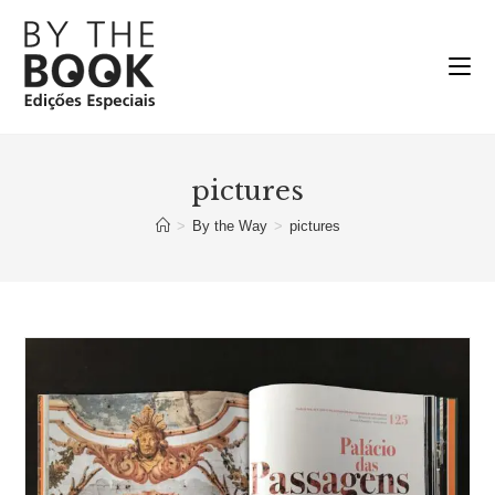
Ir
para
o
conteúdo
pictures
>
By the Way
>
pictures