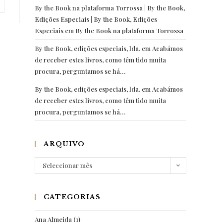
By the Book na plataforma Torrossa | By the Book,
Edições Especiais | By the Book, Edições
Especiais
em
By the Book na plataforma Torrossa
By the Book, edições especiais, lda.
em
Acabámos
de receber estes livros, como têm tido muita
procura, perguntamos se há…
By the Book, edições especiais, lda.
em
Acabámos
de receber estes livros, como têm tido muita
procura, perguntamos se há…
ARQUIVO
Arquivo
Seleccionar mês
CATEGORIAS
Ana Almeida
(1)