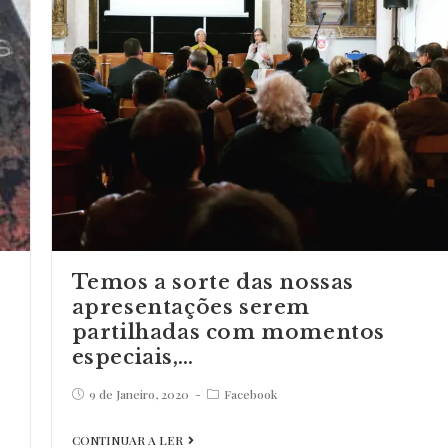
Temos a sorte das nossas
apresentações serem
partilhadas com momentos
especiais,…
Post
Post
9 de Janeiro, 2020
Facebook
published:
category:
Temos
CONTINUAR A LER