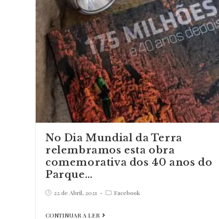
No Dia Mundial da Terra
relembramos esta obra
comemorativa dos 40 anos do
Parque…
Post
Post
22 de Abril, 2021
Facebook
published:
category:
No
CONTINUAR A LER