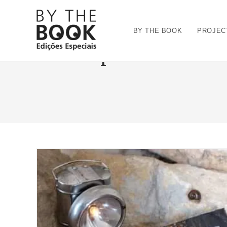
Ir
para
BY THE BOOK
PROJEC
o
conteúdo
pn