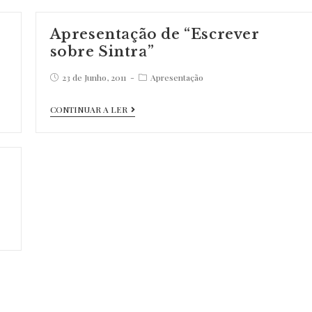
Book
na
Apresentação de “Escrever
Revista
sobre Sintra”
Essential
Post
Post
23 de Junho, 2011
Apresentação
published:
category:
Apresentação
CONTINUAR A LER
de
“Escrever
sobre
Sintra”