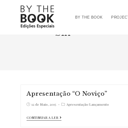
Ir
para
BY THE BOOK
PROJEC
o
conteúdo
Sin
Apresentação “O Noviço”
Post
Post
12 de Maio, 2015
Apresentação
/
Lançamento
published:
category:
Apresentação
CONTINUAR A LER
“O