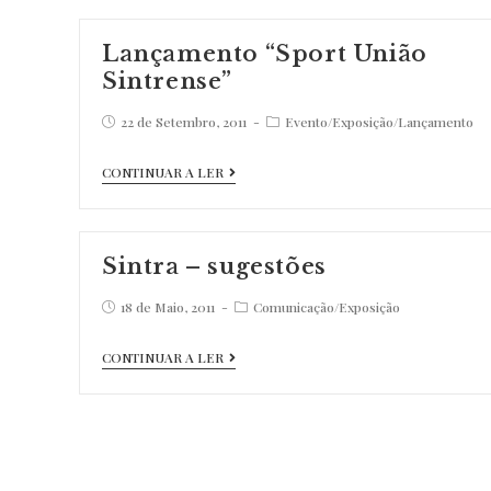
Noviço”
Lançamento “Sport União
Sintrense”
Post
Post
22 de Setembro, 2011
Evento
/
Exposição
/
Lançamento
published:
category:
Lançamento
CONTINUAR A LER
“Sport
União
Sintrense”
Sintra – sugestões
Post
Post
18 de Maio, 2011
Comunicação
/
Exposição
published:
category:
Sintra
CONTINUAR A LER
–
sugestões