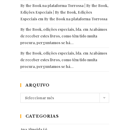
By the Book na plataforma Torrossa | By the Book,
Edições Especiais | By the Book, Edições
Especiais
em
By the Book na plataforma Torrossa
By the Book, edições especiais, lda.
em
Acabámos
de receber estes livros, como têm tido muita
procura, perguntamos se há…
By the Book, edições especiais, lda.
em
Acabámos
de receber estes livros, como têm tido muita
procura, perguntamos se há…
ARQUIVO
Arquivo
Seleccionar mês
CATEGORIAS
Ana Almeida
(1)