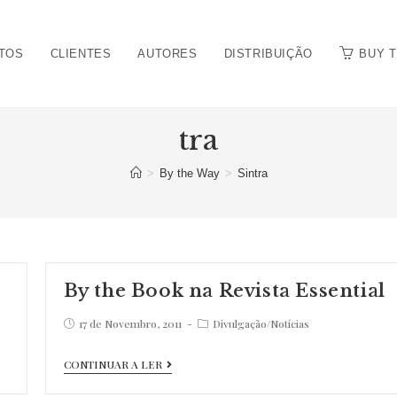
TOS
CLIENTES
AUTORES
DISTRIBUIÇÃO
BUY 
tra
>
By the Way
>
Sintra
By the Book na Revista Essential
Post
Post
17 de Novembro, 2011
Divulgação
/
Notícias
published:
category:
By
CONTINUAR A LER
the