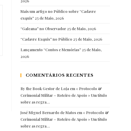
2026
Mais um artigo no Público sobre “Cadavre
exquis”
25 de Maio, 2026
“Galeana” no Observador
25 de Maio, 2026
“Cadavre Exquis” no Público
25 de Maio, 2026
Lançamento “Contos e Memórias”
25 de Maio,
2026
COMENTÁRIOS RECENTES
By the Book Gestor de Loja
em
« Protocolo &
Cerimonial Militar – Roteiro de Apoio » Um título
sobre as regra…
José Miguel Bernardo de Matos
em
« Protocolo &
Cerimonial Militar – Roteiro de Apoio » Um título
sobre as regra…