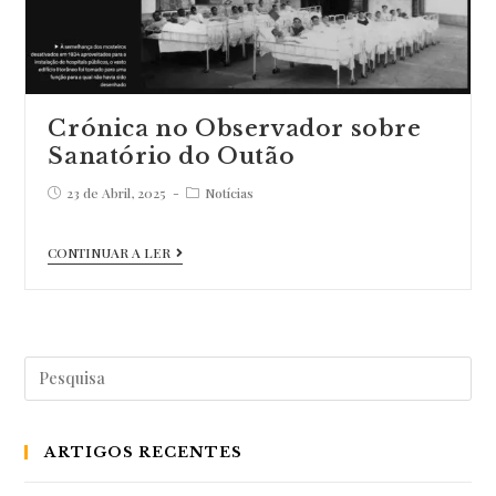
Dom
Duarte
de
Bragança”
Crónica no Observador sobre
Sanatório do Outão
Post
Post
23 de Abril, 2025
Notícias
published:
category:
Crónica
CONTINUAR A LER
no
Observador
sobre
Pesquisar
Sanatório
por:
do
Outão
ARTIGOS RECENTES