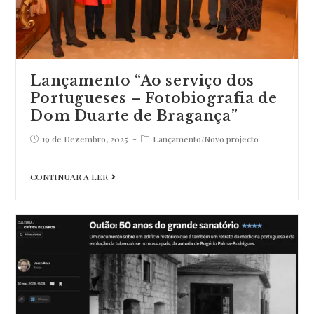
Lançamento “Ao serviço dos
Portugueses – Fotobiografia de
Dom Duarte de Bragança”
Post
Post
19 de Dezembro, 2025
Lançamento
/
Novo projecto
published:
category:
Lançamento
CONTINUAR A LER
“Ao
serviço
dos
Portugueses
–
Fotobiografia
de