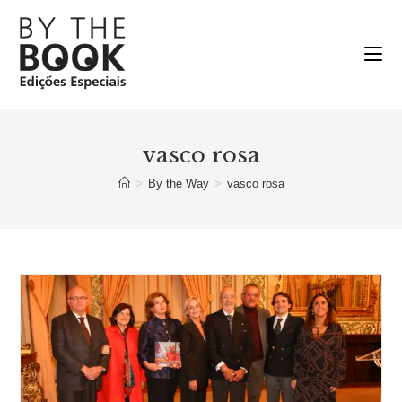
Ir
para
o
conteúdo
vasco rosa
>
By the Way
>
vasco rosa