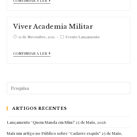
CONTINUAR A LER
Academia
Militar
–
Viver Academia Militar
Jornal
Post
Post
12 de Novembro, 2012
Evento
/
Lançamento
do
published:
category:
Exército
Viver
CONTINUAR A LER
Academia
Militar
Pesquisar
por:
ARTIGOS RECENTES
Lançamento “Quem Manda em Mim?
25 de Maio, 2026
Mais um artigo no Público sobre “Cadavre exquis”
25 de Maio,