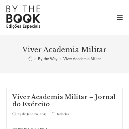
Ir
para
o
conteúdo
Viver Academia Militar
>
By the Way
>
Viver Academia Militar
Viver Academia Militar – Jornal
do Exército
Post
Post
24 de Janeiro, 2013
Notícias
published:
category:
Viver